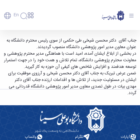
En
دانشگاه
دانشگاه
آموزش
انتصاب معاون مدیر امور پژوهشی دانشگاه -
جناب آقای دکتر محسن شیخی طی حکمی از سوی رئیس محترم دانشگاه به
پذیرش
تاریخچه
پژوهش
عنوان معاون مدیر امور پژوهشی دانشگاه منصوب گردیدند.
دانشگاه بوعلی سینا همدان
فناوری و
کارشناسی
دانشکده‌ها
و
در بخشی از ابلاغ ایشان آمده، امید است با هماهنگی مدیر محترم پژوهشی و
پردیس
کارآفرینی
رفاهی
تحصیلات
معرفی
معاونت محترم پژوهشی دانشگاه، تمام تلاش و همت خود را در جهت استمرار
اصلی
رفاهی
دفتر
اعضای
تکمیلی
برنامه
توسعه هدفمند و افزایش شاخص ­های کیفی آن حوزه به کار گیرید.
پرسنل
مهندسی
هیأت
ارتباط
پسا
راهبردی
ضمن عرض تبریک به جناب آقای دکتر محسن شیخی و آرزوی موفقیت برای
اداره
علمی
کشاورزی
با
دکترا
دانشگاه
ایشان در مسئولیت جدید، از تلاش ها و اقدامات ارزنده جناب آقای دکتر
کارکنان
رفاه
شیمی
صنعت
استعدادهای
نقشه
مهدی بیات در طول تصدی معاون مدیر امور پژوهشی دانشگاه قدردانی می
دانشجویان
کارکنان
و
پردیس
درخشان
دانشگاه
فارغ
گردد.
مهمانسرای
علوم
علم
دانشجویان
ساختار
التحصیلان
دانشگاه
نفت
و
غیرایرانی
سازمانی
فوق
رفاهی
علوم
فناوری
مهمانی
سازمان
برنامه
دانشجویان
انسانی
مراکز
فعالیت‌های
دانشگاه
و
پایگاه
مدیریت
تحقیقات
هنر
دانشجویی
حوزه
خبری
انتقال
امور
و فناوری
و
انجمن‌های
بسنا
ریاست
حمایت‌های
دانشجویان
پژوهشکده
معماری
پیشخوان
علمی
معاونت
تحصیلی
آپارات
تلگرام
واتساپ
مرکز
شیمی
احراز