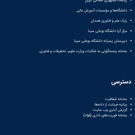
ریاست جمهوری اسلامی ایران
زمین
آزمایشگاه
و
دانشگاه
آموزش
معظم
چمن
باستان
حسابداری
(محمد)
کارکنان
دانشگاه‌ها و مؤسسات آموزش عالی
رهبری
شناسی
سالن‌های
رزن
سایر
تماس
ورزشی
آزمایشگاه
پارک علم و فناوری همدان
صنایع
تقویم
با
تفریحی-
هوش
غذایی
آموزشی
دانشگاه
مرکز آپا دانشگاه بوعلی سینا
سیاحتی
ربات
بهار
نظامنامه
روابط
باغ
و
مجتمع
اخلاق
دبیرستان پسرانه دانشگاه بوعلی سینا
عمومی
دانشگاه
بینایی
آموزش
آموزش
آدرس
موزه
سامانه پاسخگوئی به شکایات وزارت علوم، تحقیقات و فناوری
آزمایشگاه
عالی
دانش‌آموختگان
دانشکده‌ها
تاریخ
ژئوماتیک
فاطمیه
شماره
طبیعی
پژوهش
نهاوند
تلفن‌ها
کتابخانه
(ویژه
مرکزی
دختران)
دسترسی
و
مرکز
اسناد
سامانه شفافیت
پایان
بیانیه صیانت از داده‌ها
نامه
گزارش آماری وب‌ سایت
و
سامانه فوریت‌های اداری (فؤاد)
رساله
علم
سنجی