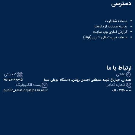
دسترسی
سامانه شفافیت
بیانیه صیانت از داده‌ها
گزارش آماری وب‌ سایت
سامانه فوریت‌های اداری (فؤاد)
ارتباط با ما
نشانی
کدپستی
همدان، چهارباغ شهید مصطفی احمدی روشن، دانشگاه بوعلی سینا
۶۵۱۷۸-۳۸۶۹۵
شماره تماس
پست الکترونیک
public_relation[at]basu.ac.ir
31400000 - 081