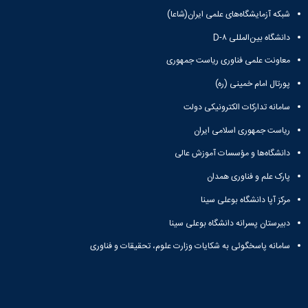
همایش‌ها
شبکه آزمایشگاه‌های علمی ایران(شاعا)
انتشارات
دانشگاه بین‌المللی D-۸
دانشگاه
نشر
معاونت علمی فناوری ریاست جمهوری
کتب
مجلات
پورتال امام خمینی (ره)
علمی
سامانه تدارکات الکترونیکی دولت
فصلنامه
معاونت
ریاست جمهوری اسلامی ایران
پژوهش
و
دانشگاه‌ها و مؤسسات آموزش عالی
فناوری
پارک علم و فناوری همدان
مرکز آپا دانشگاه بوعلی سینا
دبیرستان پسرانه دانشگاه بوعلی سینا
سامانه پاسخگوئی به شکایات وزارت علوم، تحقیقات و فناوری