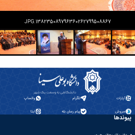
همایش‌ها
انتشارات
دانشگاه
138235089796360262799508867.JPG
نشر
کتب
مجلات
علمی
فصلنامه
معاونت
پژوهش
و
فناوری
آپارات
تلگرام
واتساپ
سروش
پیام رسان بله
ایتا
پیوندها
دفتر مقام معظم رهبری