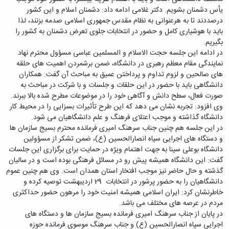
دامپزشکی
دانشجویی
توسعه
تحصیل
مشاوره
گیاهی
یأس دشمنان بشویم. دکتر غلامی ادامه داد: دشمنان اسلام و این کشور
هویت
علوم
تشکل‌های
مدیریت
در
و
ارتباط
پژوهشکده
درصددند تا به هرعنوانی به نظام مقدس جمهوری اسلامی صدمه بزنند، لذا
پایه
اسلامی
و
دانشگاه
با ما
سبک
آب
باید با هوشیاری کامل و حضور در انتخابات جلوی تعرض دشمنان به کشور را
علوم
دانشجویان
پشتیبانی
D8
روابط
زندگی
مرکز
بگیریم.
اقتصادی
نشریات
معاونت
رشته‌های
بین
مرکز
آپا
در ادامه این جلسه حجت الاسلام و المسلمین عباسی مسؤول محترم نهاد
و
دانشجویی
تحصیلی
آموزشی
الملل
بهداشت
دانشگاه
نمایندگی مقام معظم رهبری در دانشگاه، ضمن برشمردن اهمیت های حلقه
اجتماعی
کانون‌های
کارشناسی
و
(قدم
و
بوعلی
های صالحین و لزوم تداوم و پرداختن عمیق به مباحث آن گفت: همکاران
علوم
فرهنگی
تحصیلات
الآن)
تحصیلات
درمان
سینا
دانشگاهی باید با حضور در این حلقات و جلسات و با شرکت در مباحث به
ورزشی
فعالیت‌های
Apply
تکمیلی
تکمیلی
خوابگاه‌های
آزمایشگاه
صورت فعال، سطح دانش و آگاهی خود را در موضوعات مطرح شده بالا ببرند.
دانشکده
Now
داوطلبانه
آموزش‌های
معاونت
های
دانشجویی
وی افزود: تجربه نشان می دهد که این طرح تأثیرات بسزایی را در محیط کار
های
سمن‌های
آزاد
دانشجویی
تحقیقاتی
سلف
اقماری
دانشگاه گذاشته و موجب اعتلای فرهنگ و علم دانشگاهیان می شود.
مرتبط
برنامه‌های
معاونت
آزمایشگاه
فنی
سرویس
در این جلسه هم چنین جناب سرهنگ امیری فرمانده محترم بسیج سازمان ها
بنیاد
آموزشی
پژوهش
مرکزی
ورزش و
و
و دستگاه های اجرایی سپاه انصارالحسین (ع)، ضمن تشکر از مسؤولین
خیرین
آموزش
و
آزمایشگاه
سرگرمی
مهندسی
دانشگاه بوعلی سینا به جهت اهتمام ویژه در حمایت برای برگزاری این جلسات
حامی
زبان
فناوری
اداره
تنش
کبودرآهنگ
گفت: این دانشگاه همیشه پیش رو در مسائل فرهنگی بوده است و در سالیان
دانشگاه
فارسی
معاونت
تربیت
پسماند
فنی
گذشته و حال حاضر نیز موجب افتخار استان همدان است. وی هم چنین عموم
بوعلی
به
فرهنگی
بدنی
آزمایشگاه
و
دانشگاهیان را به حضور پرشور در انتخابات 29 اردیبهشت توصیه کرده و
سینا
غیرفارسی‌زبانان
و
و
مقاومت
منابع
خاطرنشان کرد: ایران اسلامی همیشه امنیت خود را مرهون حضور حداکثری
مؤسسه
آموزش‌های
اجتماعی
فوق
مصالح
طبیعی
مردم در عرصه های مختلف می باشد.
حمایت
کاربردی
نهاد
برنامه
آزمایشگاه
تویسرکان
در پایان از جناب سرهنگ امیری فرمانده بسیج سازمان ها و دستگاه های
های
و
نمایندگی
مواد
استخر
مدیریت
اجرایی سپاه انصارالحسین (ع) و جناب سرهنگ موسوی فرمانده حوزه
مردمی
الکترونیکی
مقام