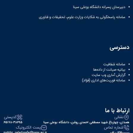
دبیرستان پسرانه دانشگاه بوعلی سینا
سامانه پاسخگوئی به شکایات وزارت علوم، تحقیقات و فناوری
دسترسی
سامانه شفافیت
بیانیه صیانت از داده‌ها
گزارش آماری وب‌ سایت
سامانه فوریت‌های اداری (فؤاد)
ارتباط با ما
نشانی
کدپستی
همدان، چهارباغ شهید مصطفی احمدی روشن، دانشگاه بوعلی سینا
۶۵۱۷۸-۳۸۶۹۵
شماره تماس
پست الکترونیک
public_relation[at]basu.ac.ir
31400000 - 081