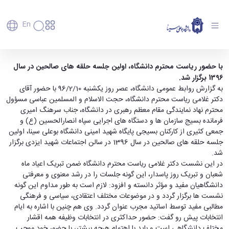
En
دانشگاه
دانشگاه
آموزش
اولین جلسه حلقه های صالحین در سال 1396 برگزار
با حضور ریاست محترم دانشگاه، اولین جلسه حلقه های صالحین در سال
پذیرش
تاریخچه
پژوهش
1396 برگزار شد.
شد - دانشگاه بوعلی سینا همدان
فناوری و
کارشناسی
دانشکده‌ها
و
به گزارش روابط عمومی دانشگاه، عصر روز یکشنبه 96/2/10 با حضور آقای
پردیس
کارآفرینی
رفاهی
تحصیلات
معرفی
دکتر غلامی ریاست محترم دانشگاه، حجت الاسلام و المسلمین عباسی مسؤول
اصلی
رفاهی
دفتر
اعضای
تکمیلی
برنامه
محترم نهاد نمایندگی مقام معظم رهبری در دانشگاه، جناب سرهنگ امیری
پرسنل
مهندسی
هیأت
ارتباط
پسا
راهبردی
فرمانده بسیج سازمان ها و دستگاه های اجرایی سپاه انصارالحسین (ع) و
اداره
علمی
کشاورزی
با
دکترا
دانشگاه
جمعی کثیری از کارکنان بسیجی پایگاه شهید امینی دانشگاه بوعلی سینا، اولین
کارکنان
رفاه
شیمی
صنعت
استعدادهای
نقشه
دانشجویان
جلسه حلقه های صالحین در سال 1396 در سالن اجتماعات شهید ایزدی برگزار
کارکنان
و
پردیس
درخشان
دانشگاه
فارغ
شد.
مهمانسرای
علوم
علم
دانشجویان
ساختار
التحصیلان
در این نشست دکتر غلامی ریاست محترم دانشگاه ضمن تبریک اعیاد ماه
دانشگاه
نفت
و
غیرایرانی
سازمانی
فوق
شعبان و تبریک روز پاسدار، این گونه جلسات را در رشد معنوی و معرفتی
رفاهی
علوم
فناوری
مهمانی
سازمان
برنامه
دانشجویان
دانشگاهیان مفید و مؤثر دانسته و افزود: لازم است به طور مداوم این گونه
انسانی
مراکز
فعالیت‌های
دانشگاه
و
پایگاه
مدیریت
نشست ها برگزار گردد و در موضوعات مختلف اعتقادی، سیاسی و فرهنگی
تحقیقات
هنر
دانشجویی
حوزه
خبری
انتقال
امور
مطالبی مفید توسط اساتید مجرب عنوان گردد. وی هم چنین با اشاره به ایام
و فناوری
و
انجمن‌های
بسنا
ریاست
حمایت‌های
دانشجویان
پژوهشکده
انتخابات پیش رو گفت: حضور حداکثری در انتخابات وظیفه همه اقشار
معماری
پیشخوان
علمی
معاونت
تحصیلی
مرکز
شیمی
مختلف دانشگاهی است و باید با اهتمام هرچه بیشتر، با حضور خود موجب
احراز