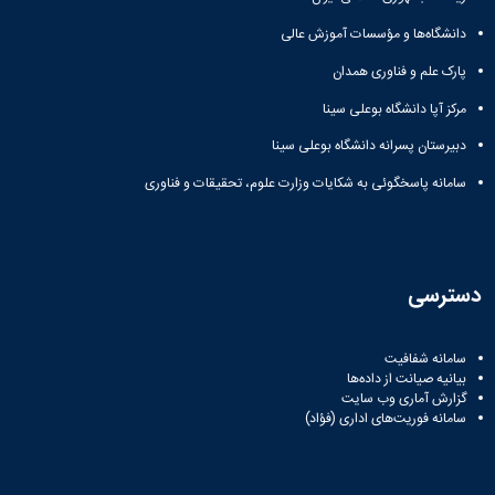
زمین
آزمایشگاه
و
دانشگاه
آموزش
معظم
چمن
باستان
حسابداری
دانشگاه‌ها و مؤسسات آموزش عالی
(محمد)
کارکنان
رهبری
شناسی
سالن‌های
رزن
سایر
تماس
پارک علم و فناوری همدان
ورزشی
آزمایشگاه
صنایع
تقویم
با
تفریحی-
هوش
غذایی
آموزشی
دانشگاه
مرکز آپا دانشگاه بوعلی سینا
سیاحتی
ربات
بهار
نظامنامه
روابط
باغ
و
دبیرستان پسرانه دانشگاه بوعلی سینا
مجتمع
اخلاق
عمومی
دانشگاه
بینایی
آموزش
آموزش
آدرس
سامانه پاسخگوئی به شکایات وزارت علوم، تحقیقات و فناوری
موزه
آزمایشگاه
عالی
دانش‌آموختگان
دانشکده‌ها
تاریخ
ژئوماتیک
فاطمیه
شماره
طبیعی
پژوهش
نهاوند
تلفن‌ها
کتابخانه
(ویژه
مرکزی
دختران)
دسترسی
و
مرکز
اسناد
سامانه شفافیت
پایان
بیانیه صیانت از داده‌ها
نامه
گزارش آماری وب‌ سایت
سامانه فوریت‌های اداری (فؤاد)
و
رساله
علم
سنجی