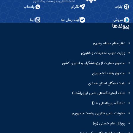
همایش‌ها
آپارات
تلگرام
واتساپ
انتشارات
دانشگاه
سروش
پیام رسان بله
ایتا
نشر
پیوندها
کتب
مجلات
علمی
دفتر مقام معظم رهبری
فصلنامه
وزارت علوم، تحقیقات و فناوری
معاونت
پژوهش
صندوق حمایت از پژوهشگران و فناوران کشور
و
فناوری
صندوق رفاه دانشجویان
بنیاد نخبگان استان همدان
شبکه آزمایشگاه‌های علمی ایران(شاعا)
دانشگاه بین‌المللی D-۸
معاونت علمی فناوری ریاست جمهوری
پورتال امام خمینی (ره)