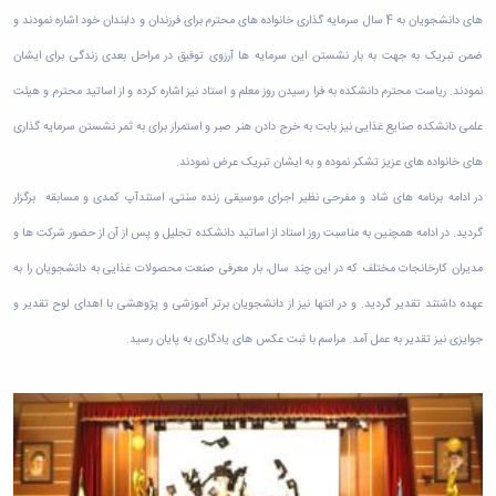
زمین
آزمایشگاه
و
دانشگاه
آموزش
معظم
های دانشجویان به 4 سال سرمایه گذاری خانواده های محترم برای فرزندان و دلبندان خود اشاره نمودند و
چمن
باستان
حسابداری
(محمد)
کارکنان
رهبری
شناسی
سالن‌های
رزن
ضمن تبریک به جهت به بار نشستن این سرمایه ها آرزوی توفیق در مراحل بعدی زندگی برای ایشان
سایر
تماس
ورزشی
آزمایشگاه
صنایع
تقویم
با
نمودند. ریاست محترم دانشکده به فرا رسیدن روز معلم و استاد نیز اشاره کرده و از اساتید محترم و هیئت
تفریحی-
هوش
غذایی
آموزشی
دانشگاه
سیاحتی
ربات
بهار
نظامنامه
علمی دانشکده صنایع غذایی نیز بابت به خرج دادن هنر صبر و استمرار برای به ثمر نشستن سرمایه گذاری
روابط
باغ
و
مجتمع
اخلاق
عمومی
دانشگاه
های خانواده های عزیز تشکر نموده و به ایشان تبریک عرض نمودند.
بینایی
آموزش
آموزش
آدرس
موزه
آزمایشگاه
عالی
دانش‌آموختگان
در ادامه برنامه های شاد و مفرحی نظیر اجرای موسیقی زنده سنتی، استندآپ کمدی و مسابقه برگزار
دانشکده‌ها
تاریخ
ژئوماتیک
فاطمیه
شماره
طبیعی
گردید. در ادامه همچنین به مناسبت روز استاد از اساتید دانشکده تجلیل و پس از آن از حضور شرکت ها و
پژوهش
نهاوند
تلفن‌ها
کتابخانه
(ویژه
مدیران کارخانجات مختلف که در این چند سال، بار معرفی صنعت محصولات غذایی به دانشجویان را به
مرکزی
دختران)
و
عهده داشتند تقدیر گردید. و در انتها نیز از دانشجویان برتر آموزشی و پژوهشی با اهدای لوح تقدیر و
مرکز
جوایزی نیز تقدیر به عمل آمد. مراسم با ثبت عکس های یادگاری به پایان رسید.
اسناد
پایان
نامه
و
رساله
علم
سنجی