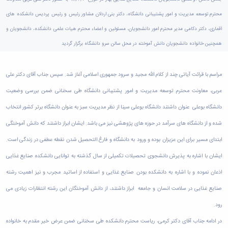
دامپزشکی
دانشجویی
توسعه
تحصیل
مشاوره
گیاهی
هویت
علوم
تشکل‌های
مدیریت
در
محترم توسعه مدیریت و امور پشتیبانی دانشگاه، دکتر بنی اردلان مشاور رئیس و رئیس پردیس دانشکده های
و
ارتباط
پژوهشکده
پایه
اسلامی
و
دانشگاه
با ما
سبک
آب
اقماری، دکتر دکامی مدیر محترم امور دانشجویان، مسئولین و اعضاء محترم هیات علمی دانشکده، دانشجویان و
علوم
دانشجویان
پشتیبانی
D8
روابط
زندگی
مرکز
اقتصادی
نشریات
معاونت
همچنین خانواده دانشجویان دانش آموخته در محل سالن سرو دانشگاه برگزار گردید
رشته‌های
بین
مرکز
آپا
و
دانشجویی
تحصیلی
آموزشی
الملل
بهداشت
دانشگاه
اجتماعی
کانون‌های
کارشناسی
و
(قدم
و
بوعلی
علوم
مراسم با قرائت آیاتی چند از کلام الله مجید و سرود جمهوری اسلامی آغاز شد. سپس جناب آقای دکتر علی
فرهنگی
تحصیلات
الآن)
تحصیلات
درمان
سینا
ورزشی
فعالیت‌های
Apply
تکمیلی
تکمیلی
عربی، معاونت محترم توسعه مدیریت و امور پشتیبانی دانشگاه طی سخنانی ضمن بررسی وضعیت
خوابگاه‌های
آزمایشگاه
دانشکده
Now
داوطلبانه
آموزش‌های
معاونت
های
دانشجویی
های
سمن‌های
دانشگاه بوعلی عنوان داشتند دانشگاه بوعلی سینا از نظر مدیریت سبز به عنوان دانشگاه برتر کشور انتخاب
آزاد
دانشجویی
تحقیقاتی
سلف
اقماری
مرتبط
برنامه‌های
معاونت
آزمایشگاه
شده و از دانشگاه های سرآمد در حوزه های پژوهشی نیز می باشد. ایشان ابراز داشتند که دانش آموختگی
فنی
سرویس
بنیاد
آموزشی
پژوهش
مرکزی
ورزش و
و
خیرین
آموزش
ابتدای مسیر برای این عزیزان بوده و ورود به دانشگاه و فارغ التحصیل شدن نقطه عطفی در زندگی است.
و
آزمایشگاه
سرگرمی
مهندسی
حامی
زبان
فناوری
اداره
تنش
ایشان با اشاره به پذیرش دانشجوی تحصیلات تکمیلی از سال گذشته به توانایی دانشکده صنایع غذایی
کبودرآهنگ
دانشگاه
فارسی
معاونت
تربیت
پسماند
فنی
بوعلی
به
اذعان نموده و با اشاره به دانشکده بودن صنایع غذایی و استفاده از اساتید مجرب و نیز اهمیت رشته
فرهنگی
بدنی
آزمایشگاه
و
سینا
غیرفارسی‌زبانان
و
و
مقاومت
صنایع غذایی در سلامت انسان و جامعه ابراز داشتند، از دانش آموختگان این رشته انتظارات زیادی می
منابع
مؤسسه
آموزش‌های
اجتماعی
فوق
مصالح
طبیعی
حمایت
کاربردی
نهاد
رود.
برنامه
آزمایشگاه
تویسرکان
های
و
نمایندگی
مواد
استخر
مدیریت
در ادامه جناب آقای دکتر کرمی، ریاست محترم دانشکده طی سخنانی ضمن عرض خیر مقدم به خانواده
مردمی
الکترونیکی
مقام