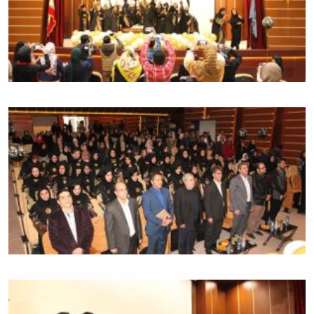
همایش‌ها
انتشارات
دانشگاه
نشر
کتب
مجلات
علمی
فصلنامه
معاونت
پژوهش
و
فناوری