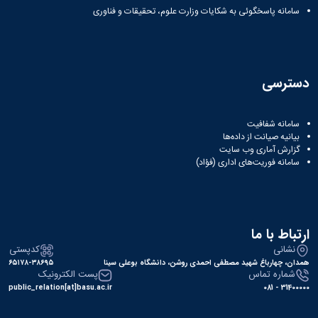
سامانه پاسخگوئی به شکایات وزارت علوم، تحقیقات و فناوری
دسترسی
سامانه شفافیت
بیانیه صیانت از داده‌ها
گزارش آماری وب‌ سایت
سامانه فوریت‌های اداری (فؤاد)
ارتباط با ما
نشانی
کدپستی
همدان، چهارباغ شهید مصطفی احمدی روشن، دانشگاه بوعلی سینا
۶۵۱۷۸-۳۸۶۹۵
شماره تماس
پست الکترونیک
public_relation[at]basu.ac.ir
31400000 - 081