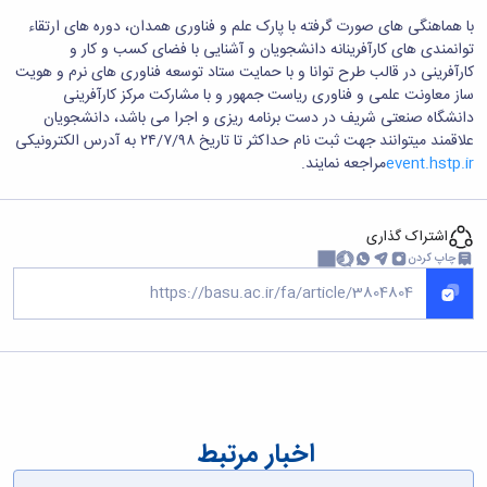
دامپزشکی
دانشجویی
توسعه
تحصیل
مشاوره
گیاهی
هویت
علوم
تشکل‌های
با هماهنگی های صورت گرفته با پارک علم و فناوری همدان، دوره های ارتقاء 
مدیریت
در
و
ارتباط
پژوهشکده
پایه
اسلامی
توانمندی های کارآفرینانه دانشجویان و آشنایی با فضای کسب و کار و 
و
دانشگاه
با ما
سبک
آب
علوم
دانشجویان
کارآفرینی در قالب طرح توانا و با حمایت ستاد توسعه فناوری های نرم و هویت 
پشتیبانی
D8
روابط
زندگی
مرکز
اقتصادی
نشریات
ساز معاونت علمی و فناوری ریاست جمهور و با مشارکت مرکز کارآفرینی 
معاونت
رشته‌های
بین
مرکز
آپا
و
دانشجویی
دانشگاه صنعتی شریف در دست برنامه ریزی و اجرا می باشد، دانشجویان 
تحصیلی
آموزشی
الملل
بهداشت
دانشگاه
اجتماعی
کانون‌های
علاقمند میتوانند جهت ثبت نام حداکثر تا تاریخ ۲۴/۷/۹۸ به آدرس الکترونیکی 
کارشناسی
و
(قدم
و
بوعلی
علوم
فرهنگی
event.hstp.ir
مراجعه نمایند.
تحصیلات
الآن)
تحصیلات
درمان
سینا
ورزشی
فعالیت‌های
Apply
تکمیلی
تکمیلی
خوابگاه‌های
آزمایشگاه
دانشکده
Now
داوطلبانه
آموزش‌های
معاونت
های
دانشجویی
های
سمن‌های
آزاد
دانشجویی
اشتراک گذاری
تحقیقاتی
سلف
اقماری
مرتبط
برنامه‌های
معاونت
چاپ کردن
آزمایشگاه
فنی
سرویس
بنیاد
آموزشی
پژوهش
مرکزی
ورزش و
و
خیرین
آموزش
و
آزمایشگاه
سرگرمی
مهندسی
حامی
زبان
فناوری
اداره
تنش
کبودرآهنگ
دانشگاه
فارسی
معاونت
تربیت
پسماند
فنی
بوعلی
به
فرهنگی
بدنی
آزمایشگاه
و
سینا
غیرفارسی‌زبانان
و
و
مقاومت
منابع
مؤسسه
آموزش‌های
اجتماعی
فوق
مصالح
طبیعی
حمایت
کاربردی
نهاد
اخبار مرتبط
برنامه
آزمایشگاه
تویسرکان
های
و
نمایندگی
مواد
استخر
مدیریت
مردمی
الکترونیکی
مقام