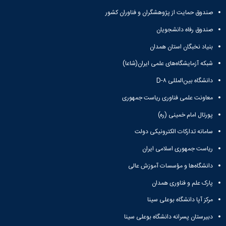
همایش‌ها
صندوق حمایت از پژوهشگران و فناوران کشور
انتشارات
دانشگاه
صندوق رفاه دانشجویان
نشر
بنیاد نخبگان استان همدان
کتب
مجلات
شبکه آزمایشگاه‌های علمی ایران(شاعا)
علمی
فصلنامه
دانشگاه بین‌المللی D-۸
معاونت
معاونت علمی فناوری ریاست جمهوری
پژوهش
و
پورتال امام خمینی (ره)
فناوری
سامانه تدارکات الکترونیکی دولت
ریاست جمهوری اسلامی ایران
دانشگاه‌ها و مؤسسات آموزش عالی
پارک علم و فناوری همدان
مرکز آپا دانشگاه بوعلی سینا
دبیرستان پسرانه دانشگاه بوعلی سینا