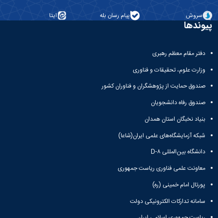
همایش‌ها
سروش
پیام رسان بله
ایتا
انتشارات
پیوندها
دانشگاه
نشر
کتب
دفتر مقام معظم رهبری
مجلات
علمی
وزارت علوم، تحقیقات و فناوری
فصلنامه
صندوق حمایت از پژوهشگران و فناوران کشور
معاونت
پژوهش
صندوق رفاه دانشجویان
و
فناوری
بنیاد نخبگان استان همدان
شبکه آزمایشگاه‌های علمی ایران(شاعا)
دانشگاه بین‌المللی D-۸
معاونت علمی فناوری ریاست جمهوری
پورتال امام خمینی (ره)
سامانه تدارکات الکترونیکی دولت
ریاست جمهوری اسلامی ایران