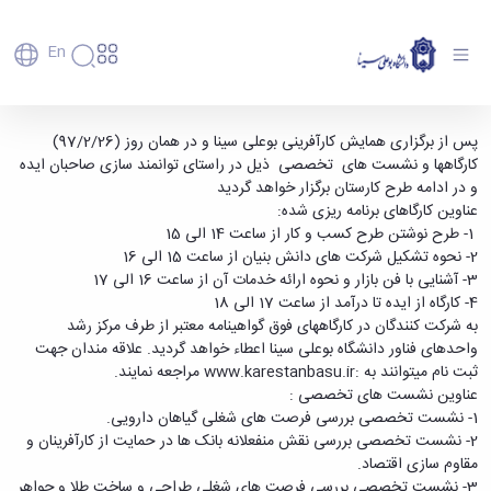
En
دانشگاه
دانشگاه
آموزش
برگزاری کارگاهها و نشسشت های تخصصی اولین
پس از برگزاری همایش کارآفرینی بوعلی سینا و در همان روز (97/2/26)
پذیرش
تاریخچه
پژوهش
کارگاهها و نشست های تخصصی ذیل در راستای توانمند سازی صاحبان ایده
همایش کارآفرینی بوعلی سینا - دانشگاه بوعلی
فناوری و
کارشناسی
دانشکده‌ها
و
و در ادامه طرح کارستان برگزار خواهد گردید
سینا همدان
پردیس
کارآفرینی
رفاهی
تحصیلات
معرفی
عناوین کارگاهای برنامه ریزی شده:
اصلی
رفاهی
دفتر
اعضای
تکمیلی
برنامه
1- طرح نوشتن طرح کسب و کار از ساعت 14 الی 15
پرسنل
مهندسی
هیأت
ارتباط
پسا
راهبردی
2- نحوه تشکیل شرکت های دانش بنیان از ساعت 15 الی 16
اداره
علمی
کشاورزی
با
دکترا
دانشگاه
3- آشنایی با فن بازار و نحوه ارائه خدمات آن از ساعت 16 الی 17
کارکنان
رفاه
شیمی
صنعت
استعدادهای
نقشه
4- کارگاه از ایده تا درآمد از ساعت 17 الی 18
دانشجویان
کارکنان
و
پردیس
درخشان
دانشگاه
فارغ
به شرکت کنندگان در کارگاههای فوق گواهینامه معتبر از طرف مرکز رشد
مهمانسرای
علوم
علم
دانشجویان
ساختار
التحصیلان
واحدهای فناور دانشگاه بوعلی سینا اعطاء خواهد گردید. علاقه مندان جهت
دانشگاه
نفت
و
غیرایرانی
سازمانی
فوق
ثبت نام میتوانند به :www.karestanbasu.ir مراجعه نمایند.
رفاهی
علوم
فناوری
مهمانی
سازمان
برنامه
عناوین نشست های تخصصی :
دانشجویان
انسانی
مراکز
فعالیت‌های
دانشگاه
و
پایگاه
مدیریت
1- نشست تخصصی بررسی فرصت های شغلی گیاهان دارویی.
تحقیقات
هنر
دانشجویی
حوزه
خبری
انتقال
امور
2- نشست تخصصی بررسی نقش منفعلانه بانک ها در حمایت از کارآفرینان و
و فناوری
و
انجمن‌های
بسنا
ریاست
حمایت‌های
دانشجویان
مقاوم سازی اقتصاد.
پژوهشکده
معماری
پیشخوان
علمی
معاونت
تحصیلی
مرکز
3- نشست تخصصی بررسی فرصت های شغلی طراحی و ساخت طلا و جواهر.
شیمی
احراز