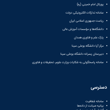
زمین
آزمایشگاه
و
دانشگاه
آموزش
پورتال امام خمینی (ره)
معظم
چمن
باستان
حسابداری
(محمد)
کارکنان
رهبری
شناسی
سالن‌های
رزن
سامانه تدارکات الکترونیکی دولت
سایر
تماس
ورزشی
آزمایشگاه
صنایع
تقویم
با
ریاست جمهوری اسلامی ایران
تفریحی-
هوش
غذایی
آموزشی
دانشگاه
سیاحتی
ربات
بهار
نظامنامه
روابط
دانشگاه‌ها و مؤسسات آموزش عالی
باغ
و
مجتمع
اخلاق
عمومی
دانشگاه
بینایی
پارک علم و فناوری همدان
آموزش
آموزش
آدرس
موزه
آزمایشگاه
عالی
دانش‌آموختگان
دانشکده‌ها
مرکز آپا دانشگاه بوعلی سینا
تاریخ
ژئوماتیک
فاطمیه
شماره
طبیعی
پژوهش
نهاوند
دبیرستان پسرانه دانشگاه بوعلی سینا
تلفن‌ها
کتابخانه
(ویژه
مرکزی
سامانه پاسخگوئی به شکایات وزارت علوم، تحقیقات و فناوری
دختران)
و
مرکز
اسناد
پایان
دسترسی
نامه
و
رساله
سامانه شفافیت
علم
بیانیه صیانت از داده‌ها
سنجی