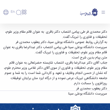
En
دانشگاه
دانشگاه
آموزش
تبریک سرپرست دانشگاه بوعلی سینا به قائم مقام
دکتر محمدی فر طی پیامی انتصاب دکتر باقری به عنوان قائم مقام وزیر علوم،
پذیرش
تاریخچه
پژوهش
تحقیقات و فناوری را تبریک گفت.
وزیر علوم - دانشگاه بوعلی سینا همدان
فناوری و
کارشناسی
دانشکده‌ها
و
به گزارش روابط عمومی دانشگاه بوعلی سینا، دکتر یعقوب محمدی فر
پردیس
کارآفرینی
رفاهی
تحصیلات
معرفی
سرپرست دانشگاه بوعلی سینا طی پیامی انتصاب دکتر عبدالرضا باقری به عنوان
اصلی
رفاهی
دفتر
اعضای
تکمیلی
برنامه
قائم مقام وزیر علوم، تحقیقات و فناوری را تبریک گفت.
پرسنل
مهندسی
هیأت
ارتباط
پسا
راهبردی
متن پیام بدین شرح است:
اداره
علمی
کشاورزی
با
دکترا
دانشگاه
جناب آقای دکتر عبدالرضا باقری، انتصاب شایسته حضرتعالی به عنوان قائم
کارکنان
رفاه
شیمی
صنعت
استعدادهای
نقشه
مقام وزیر علوم، تحقیقات و فناوری از سوی آقای دکتر غلامی وزیر محترم علوم،
دانشجویان
کارکنان
و
پردیس
درخشان
دانشگاه
فارغ
که نشان از حسن انجام وظایف و تعهد و کاردانی شما است را به شما و عموم
مهمانسرای
علوم
علم
دانشجویان
ساختار
التحصیلان
جامعه دانشگاهی تبریک عرض نموده و از درگاه ایزد منان برایتان توفیقات
دانشگاه
نفت
و
غیرایرانی
سازمانی
فوق
روزافزون را مسالت دارم.
رفاهی
علوم
فناوری
مهمانی
سازمان
برنامه
دکتر یعقوب محمدی فر
دانشجویان
انسانی
مراکز
فعالیت‌های
دانشگاه
و
پایگاه
مدیریت
سرپرست دانشگاه بوعلی سینا
تحقیقات
هنر
دانشجویی
حوزه
خبری
انتقال
امور
و فناوری
و
انجمن‌های
بسنا
ریاست
حمایت‌های
دانشجویان
پژوهشکده
معماری
پیشخوان
علمی
معاونت
تحصیلی
مرکز
شیمی
احراز