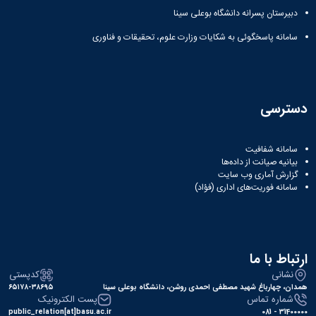
زمین
آزمایشگاه
و
دانشگاه
آموزش
معظم
دبیرستان پسرانه دانشگاه بوعلی سینا
چمن
باستان
حسابداری
(محمد)
کارکنان
رهبری
شناسی
سالن‌های
رزن
سایر
سامانه پاسخگوئی به شکایات وزارت علوم، تحقیقات و فناوری
تماس
ورزشی
آزمایشگاه
صنایع
تقویم
با
تفریحی-
هوش
غذایی
آموزشی
دانشگاه
سیاحتی
ربات
بهار
نظامنامه
روابط
باغ
و
مجتمع
اخلاق
عمومی
دانشگاه
دسترسی
بینایی
آموزش
آموزش
آدرس
موزه
آزمایشگاه
عالی
دانش‌آموختگان
دانشکده‌ها
تاریخ
ژئوماتیک
فاطمیه
شماره
طبیعی
سامانه شفافیت
پژوهش
نهاوند
تلفن‌ها
بیانیه صیانت از داده‌ها
کتابخانه
(ویژه
گزارش آماری وب‌ سایت
مرکزی
دختران)
سامانه فوریت‌های اداری (فؤاد)
و
مرکز
اسناد
پایان
نامه
ارتباط با ما
و
نشانی
کدپستی
رساله
همدان، چهارباغ شهید مصطفی احمدی روشن، دانشگاه بوعلی سینا
۶۵۱۷۸-۳۸۶۹۵
علم
شماره تماس
پست الکترونیک
سنجی
public_relation[at]basu.ac.ir
31400000 - 081