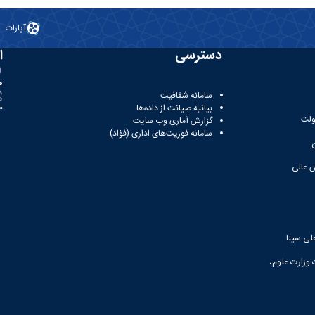
آپارات
دسترسی
ا
ه
سامانه شفافیت
بیانیه صیانت از داده‌ها
81
ولت
گزارش آماری وب‌ سایت
سامانه فوریت‌های اداری (فؤاد)
 عالی
لی سینا
 وزارت علوم،