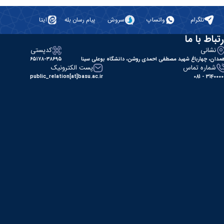
تلگرام
واتساپ
سروش
پیام رسان بله
ایتا
رتباط با ما
نشانی
کدپستی
مدان، چهارباغ شهید مصطفی احمدی روشن، دانشگاه بوعلی سینا
۶۵۱۷۸-۳۸۶۹۵
شماره تماس
پست الکترونیک
public_relation[at]basu.ac.ir
31400000 - 0