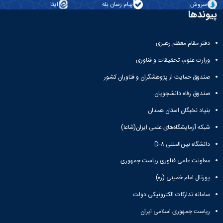
سروش
پیام رسان بله
ایتا
پیوندها
دفتر مقام معظم رهبری
وزارت علوم، تحقیقات و فناوری
صندوق حمایت از پژوهشگران و فناوران کشور
صندوق رفاه دانشجویان
بنیاد نخبگان استان همدان
شبکه آزمایشگاه‌های علمی ایران(شاعا)
دانشگاه بین‌المللی D-۸
معاونت علمی فناوری ریاست جمهوری
پورتال امام خمینی (ره)
سامانه تدارکات الکترونیکی دولت
ریاست جمهوری اسلامی ایران