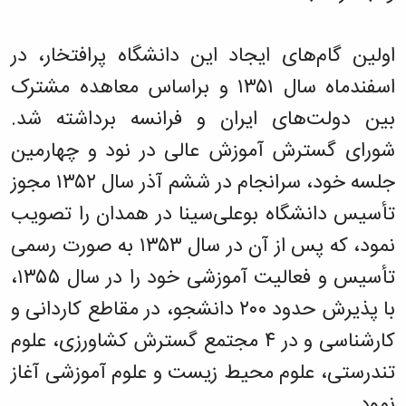
زمین
آزمایشگاه
و
دانشگاه
آموزش
معظم
چمن
باستان
حسابداری
(محمد)
کارکنان
رهبری
شناسی
سالن‌های
رزن
سایر
اولین گام‌های ایجاد این دانشگاه پرافتخار، در
تماس
ورزشی
آزمایشگاه
صنایع
تقویم
با
تفریحی-
هوش
اسفندماه سال ۱۳۵۱ و براساس معاهده مشترک
غذایی
آموزشی
دانشگاه
سیاحتی
ربات
بهار
نظامنامه
روابط
بین دولت‌های ایران و فرانسه برداشته شد.
باغ
و
مجتمع
اخلاق
عمومی
دانشگاه
بینایی
آموزش
آموزش
آدرس
شورای گسترش آموزش عالی در نود و چهارمین
موزه
آزمایشگاه
عالی
دانش‌آموختگان
دانشکده‌ها
تاریخ
ژئوماتیک
جلسه خود، سرانجام در ششم آذر سال ۱۳۵۲ مجوز
فاطمیه
شماره
طبیعی
پژوهش
نهاوند
تلفن‌ها
تأسیس دانشگاه بوعلی‌سینا در همدان را تصویب
کتابخانه
(ویژه
مرکزی
دختران)
نمود، که پس از آن در سال ۱۳۵۳ به صورت رسمی
و
مرکز
تأسیس و فعالیت آموزشی خود را در سال ۱۳۵۵،
اسناد
با پذیرش حدود ۲۰۰ دانشجو، در مقاطع کاردانی و
پایان
نامه
کارشناسی و در ۴ مجتمع گسترش کشاورزی، علوم
و
رساله
تندرستی، علوم محیط زیست و علوم آموزشی آغاز
علم
نمود.
سنجی