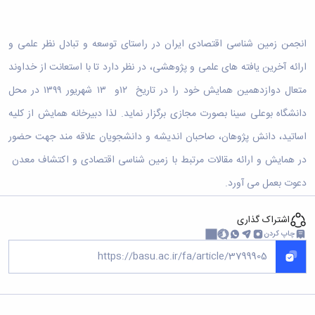
دامپزشکی
دانشجویی
توسعه
تحصیل
مشاوره
گیاهی
هویت
علوم
تشکل‌های
مدیریت
در
و
ارتباط
پژوهشکده
پایه
اسلامی
و
دانشگاه
با ما
سبک
آب
انجمن زمین شناسی اقتصادی ایران در راستای توسعه و تبادل نظر علمی و
علوم
دانشجویان
پشتیبانی
D8
روابط
زندگی
مرکز
اقتصادی
نشریات
معاونت
رشته‌های
ارائه آخرین یافته های علمی و پژوهشی، در نظر دارد تا با استعانت از خداوند
بین
مرکز
آپا
و
دانشجویی
تحصیلی
آموزشی
الملل
بهداشت
دانشگاه
اجتماعی
متعال دوازدهمین همایش خود را در تاریخ ۱۲و ۱۳ شهریور ۱۳۹۹ در محل
کانون‌های
کارشناسی
و
(قدم
و
بوعلی
علوم
فرهنگی
تحصیلات
الآن)
تحصیلات
دانشگاه بوعلی سینا بصورت مجازی برگزار نماید. لذا دبیرخانه همایش از کلیه
درمان
سینا
ورزشی
فعالیت‌های
Apply
تکمیلی
تکمیلی
خوابگاه‌های
آزمایشگاه
دانشکده
Now
داوطلبانه
آموزش‌های
اساتید، دانش پژوهان، صاحبان اندیشه و دانشجویان علاقه مند جهت حضور
معاونت
های
دانشجویی
های
سمن‌های
آزاد
دانشجویی
تحقیقاتی
سلف
در همایش و ارائه مقالات مرتبط با زمین شناسی اقتصادی و اکتشاف معدن
اقماری
مرتبط
برنامه‌های
معاونت
آزمایشگاه
فنی
سرویس
بنیاد
آموزشی
پژوهش
دعوت بعمل می آورد.
مرکزی
ورزش و
و
خیرین
آموزش
و
آزمایشگاه
سرگرمی
مهندسی
حامی
زبان
فناوری
اداره
تنش
کبودرآهنگ
اشتراک گذاری
دانشگاه
فارسی
معاونت
تربیت
پسماند
فنی
بوعلی
چاپ کردن
به
فرهنگی
بدنی
آزمایشگاه
و
سینا
غیرفارسی‌زبانان
و
و
مقاومت
منابع
مؤسسه
آموزش‌های
اجتماعی
فوق
مصالح
طبیعی
حمایت
کاربردی
نهاد
برنامه
آزمایشگاه
تویسرکان
های
و
نمایندگی
مواد
استخر
مدیریت
مردمی
الکترونیکی
مقام