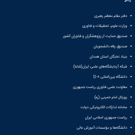
همایش‌ها
انتشارات
دفتر مقام معظم رهبری
دانشگاه
نشر
وزارت علوم، تحقیقات و فناوری
کتب
مجلات
صندوق حمایت از پژوهشگران و فناوران کشور
علمی
صندوق رفاه دانشجویان
فصلنامه
معاونت
بنیاد نخبگان استان همدان
پژوهش
شبکه آزمایشگاه‌های علمی ایران(شاعا)
و
فناوری
دانشگاه بین‌المللی D-۸
معاونت علمی فناوری ریاست جمهوری
پورتال امام خمینی (ره)
سامانه تدارکات الکترونیکی دولت
ریاست جمهوری اسلامی ایران
دانشگاه‌ها و مؤسسات آموزش عالی