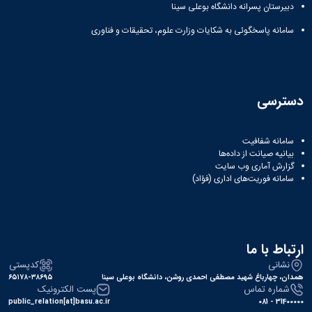
زمین
آزمایشگاه
و
دبیرستان پسرانه دانشگاه بوعلی سینا
دانشگاه
آموزش
معظم
چمن
باستان
حسابداری
(محمد)
کارکنان
رهبری
سامانه پاسخگوئی به شکایات وزارت علوم، تحقیقات و فناوری
شناسی
سالن‌های
رزن
سایر
تماس
ورزشی
آزمایشگاه
صنایع
تقویم
با
تفریحی-
هوش
غذایی
آموزشی
دانشگاه
سیاحتی
ربات
بهار
نظامنامه
روابط
باغ
و
مجتمع
اخلاق
عمومی
دسترسی
دانشگاه
بینایی
آموزش
آموزش
آدرس
موزه
آزمایشگاه
عالی
دانش‌آموختگان
دانشکده‌ها
تاریخ
ژئوماتیک
فاطمیه
شماره
سامانه شفافیت
طبیعی
پژوهش
نهاوند
بیانیه صیانت از داده‌ها
تلفن‌ها
کتابخانه
(ویژه
گزارش آماری وب‌ سایت
مرکزی
سامانه فوریت‌های اداری (فؤاد)
دختران)
و
مرکز
اسناد
پایان
ارتباط با ما
نامه
نشانی
کدپستی
و
همدان، چهارباغ شهید مصطفی احمدی روشن، دانشگاه بوعلی سینا
۶۵۱۷۸-۳۸۶۹۵
رساله
شماره تماس
پست الکترونیک
علم
public_relation[at]basu.ac.ir
31400000 - 081
سنجی