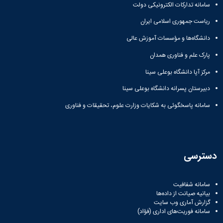
زمین
آزمایشگاه
و
سامانه تدارکات الکترونیکی دولت
دانشگاه
آموزش
معظم
چمن
باستان
حسابداری
(محمد)
کارکنان
رهبری
ریاست جمهوری اسلامی ایران
شناسی
سالن‌های
رزن
سایر
تماس
ورزشی
آزمایشگاه
صنایع
تقویم
دانشگاه‌ها و مؤسسات آموزش عالی
با
تفریحی-
هوش
غذایی
آموزشی
دانشگاه
سیاحتی
ربات
پارک علم و فناوری همدان
بهار
نظامنامه
روابط
باغ
و
مجتمع
اخلاق
عمومی
مرکز آپا دانشگاه بوعلی سینا
دانشگاه
بینایی
آموزش
آموزش
آدرس
موزه
آزمایشگاه
عالی
دانش‌آموختگان
دبیرستان پسرانه دانشگاه بوعلی سینا
دانشکده‌ها
تاریخ
ژئوماتیک
فاطمیه
شماره
طبیعی
سامانه پاسخگوئی به شکایات وزارت علوم، تحقیقات و فناوری
پژوهش
نهاوند
تلفن‌ها
کتابخانه
(ویژه
مرکزی
دختران)
و
مرکز
دسترسی
اسناد
پایان
نامه
سامانه شفافیت
و
بیانیه صیانت از داده‌ها
رساله
گزارش آماری وب‌ سایت
علم
سامانه فوریت‌های اداری (فؤاد)
سنجی