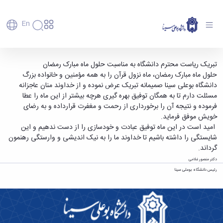
En
دانشگاه
دانشگاه
آموزش
شَهْرُ رَمَضانَ الَّذی أُنْزِلَ فیهِ الْقُرْآنُ - دانشگاه بوعلی
تبریک ریاست محترم دانشگاه به مناسبت حلول ماه مبارک رمضان
پذیرش
تاریخچه
پژوهش
حلول ماه مبارک رمضان، ماه نزول قرآن را به همه مؤمنین و خانواده بزرگ
سینا همدان
فناوری و
کارشناسی
دانشکده‌ها
و
دانشگاه بوعلی سینا صمیمانه تبریک عرض نموده و از خداوند منان عاجزانه
پردیس
کارآفرینی
رفاهی
تحصیلات
معرفی
مسئلت دارم تا به همگان توفیق بهره گیری هرچه بیشتر از این ماه را عطا
اصلی
رفاهی
دفتر
اعضای
تکمیلی
برنامه
فرموده و نتیجه آن را برخورداری از رحمت و مغفرت قرارداده و به رضای
پرسنل
مهندسی
هیأت
ارتباط
پسا
راهبردی
خویش موفق فرماید.
اداره
علمی
کشاورزی
با
دکترا
دانشگاه
امید است در این ماہ توفیق عبادت و خودسازی را از دست ندهیم و این
کارکنان
رفاه
شیمی
صنعت
استعدادهای
نقشه
شایستگی را داشته باشیم تا خداوند ما را به نیک اندیشی و وارستگی رهنمون
دانشجویان
کارکنان
و
پردیس
درخشان
دانشگاه
فارغ
گرداند.
مهمانسرای
علوم
علم
دانشجویان
ساختار
التحصیلان
دانشگاه
نفت
دکتر منصور غلامی
و
غیرایرانی
سازمانی
فوق
رفاهی
علوم
رئیس دانشگاه بوعلی سینا
فناوری
مهمانی
سازمان
برنامه
دانشجویان
انسانی
مراکز
فعالیت‌های
دانشگاه
و
پایگاه
مدیریت
تحقیقات
هنر
دانشجویی
حوزه
خبری
انتقال
امور
و فناوری
و
انجمن‌های
بسنا
ریاست
حمایت‌های
دانشجویان
پژوهشکده
معماری
پیشخوان
علمی
معاونت
تحصیلی
مرکز
شیمی
احراز