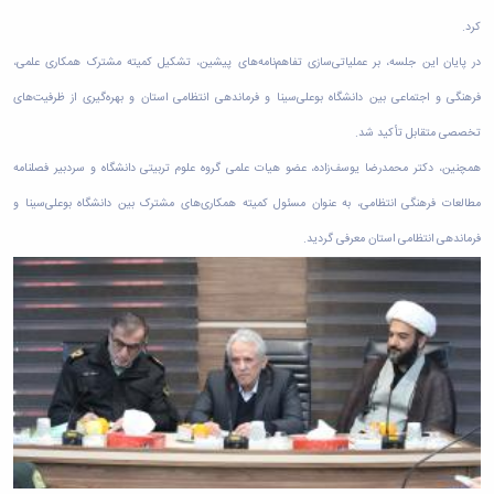
زمین
آزمایشگاه
و
دانشگاه
آموزش
معظم
چمن
باستان
کرد.
حسابداری
(محمد)
کارکنان
رهبری
شناسی
سالن‌های
رزن
سایر
در پایان این جلسه، بر عملیاتی‌سازی تفاهم‌نامه‌های پیشین، تشکیل کمیته مشترک همکاری علمی،
تماس
ورزشی
آزمایشگاه
صنایع
تقویم
با
تفریحی-
هوش
فرهنگی و اجتماعی بین دانشگاه بوعلی‌سینا و فرماندهی انتظامی استان و بهره‌گیری از ظرفیت‌های
غذایی
آموزشی
دانشگاه
سیاحتی
ربات
بهار
نظامنامه
روابط
تخصصی متقابل تأکید شد.
باغ
و
مجتمع
اخلاق
عمومی
دانشگاه
بینایی
همچنین، دکتر محمدرضا یوسف‌زاده، عضو هیات علمی گروه علوم تربیتی دانشگاه و سردبیر فصلنامه
آموزش
آموزش
آدرس
موزه
آزمایشگاه
عالی
دانش‌آموختگان
دانشکده‌ها
مطالعات فرهنگی انتظامی، به عنوان مسئول کمیته همکاری‌های مشترک بین دانشگاه بوعلی‌سینا و
تاریخ
ژئوماتیک
فاطمیه
شماره
طبیعی
پژوهش
فرماندهی انتظامی استان معرفی گردید.
نهاوند
تلفن‌ها
کتابخانه
(ویژه
مرکزی
دختران)
و
مرکز
اسناد
پایان
نامه
و
رساله
علم
سنجی