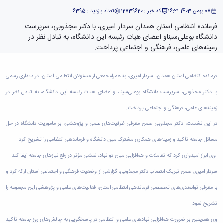
دامپزشکی
دانشجویی
توسعه
تحصیل
مشاوره
گیاهی
هویت
علوم
تشکل‌های
08 بهمن 1403 16:21
کد خبر : 12739620
تعداد بازدید : 6395
مدیریت
در
و
ارتباط
پژوهشکده
پایه
اسلامی
و
دانشگاه
فرمانده انتظامی استان همدان سردار امیری، با دکتر مجذوبی، سرپرست
با ما
سبک
آب
علوم
دانشجویان
پشتیبانی
D8
دانشگاه بوعلی‌سیناو اعضای هیات رئیسه این دانشگاه، به تبادل نظر در
روابط
زندگی
مرکز
اقتصادی
نشریات
معاونت
رشته‌های
بین
زمینه‌های علمی، فرهنگی و اجتماعی پرداخت.
مرکز
آپا
و
دانشجویی
تحصیلی
آموزشی
الملل
بهداشت
دانشگاه
اجتماعی
کانون‌های
کارشناسی
و
(قدم
و
بوعلی
علوم
فرهنگی
تحصیلات
الآن)
تحصیلات
فرمانده انتظامی استان همدان، سردار امیری، به همراه جمعی از مسئولان انتظامی استان، در دیداری رسمی
درمان
سینا
ورزشی
فعالیت‌های
Apply
تکمیلی
تکمیلی
خوابگاه‌های
آزمایشگاه
با دکتر مجذوبی، سرپرست دانشگاه بوعلی‌سینا، و اعضای هیات رئیسه این دانشگاه، به تبادل نظر در
دانشکده
Now
داوطلبانه
آموزش‌های
معاونت
های
دانشجویی
های
سمن‌های
آزاد
دانشجویی
زمینه‌های علمی، فرهنگی و اجتماعی پرداخت.
تحقیقاتی
سلف
اقماری
مرتبط
برنامه‌های
معاونت
آزمایشگاه
فنی
سرویس
بنیاد
در این نشست، دکتر مجذوبی ضمن معرفی ظرفیت‌های علمی و پژوهشی، بر ماموریت دانشگاه در حل
آموزشی
پژوهش
مرکزی
ورزش و
و
خیرین
آموزش
و
مسائل جامعه تأکید و زمینه‌های همکاری مشترک میان دانشگاه و فرماندهی انتظامی را تشریح کرد.
آزمایشگاه
سرگرمی
مهندسی
حامی
زبان
فناوری
اداره
تنش
کبودرآهنگ
دانشگاه
فارسی
وی ابراز امیدواری کرد که تعاملات و هم‌افزایی میان دو نهاد، نقشی مؤثر در رفع نیازهای جامعه ایفا کند.
معاونت
تربیت
پسماند
فنی
بوعلی
به
فرهنگی
سردار امیری ضمن تبریک انتصاب دکتر مجذوبی، گزارشی از وضعیت فرهنگی و اجتماعی استان ارائه کرد و
بدنی
آزمایشگاه
و
سینا
غیرفارسی‌زبانان
و
و
مقاومت
منابع
مؤسسه
آموزش‌های
با معرفی توانمندی‌های تخصصی فرماندهی انتظامی استان، فعالیت‌های علمی و پژوهشی این مجموعه را
اجتماعی
فوق
مصالح
طبیعی
حمایت
کاربردی
نهاد
تشریح نمود.
برنامه
آزمایشگاه
تویسرکان
های
و
نمایندگی
مواد
استخر
مدیریت
مردمی
الکترونیکی
وی همچنین بر ضرورت هم‌افزایی نهادهای علمی و انتظامی در پاسخگویی به چالش‌های روز جامعه تأکید
مقام