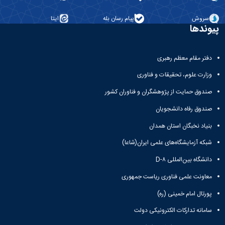
سروش
پیام رسان بله
ایتا
پیوندها
دفتر مقام معظم رهبری
وزارت علوم، تحقیقات و فناوری
صندوق حمایت از پژوهشگران و فناوران کشور
صندوق رفاه دانشجویان
بنیاد نخبگان استان همدان
شبکه آزمایشگاه‌های علمی ایران(شاعا)
دانشگاه بین‌المللی D-۸
معاونت علمی فناوری ریاست جمهوری
پورتال امام خمینی (ره)
سامانه تدارکات الکترونیکی دولت