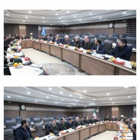
همایش‌ها
انتشارات
دانشگاه
نشر
کتب
مجلات
علمی
فصلنامه
معاونت
پژوهش
و
فناوری