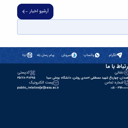
آرشیو اخبار
تلگرام
واتساپ
سروش
پیام رسان بله
ایتا
رتباط با ما
نشانی
کدپستی
مدان، چهارباغ شهید مصطفی احمدی روشن، دانشگاه بوعلی سینا
۶۵۱۷۸-۳۸۶۹۵
شماره تماس
پست الکترونیک
public_relation[at]basu.ac.ir
31400000 - 0