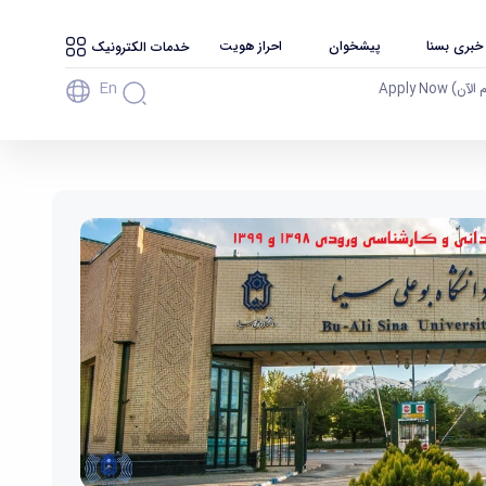
 خبری بسنا
پیشخوان
احراز هویت
خدمات الکترونیک
En
آن) Apply Now