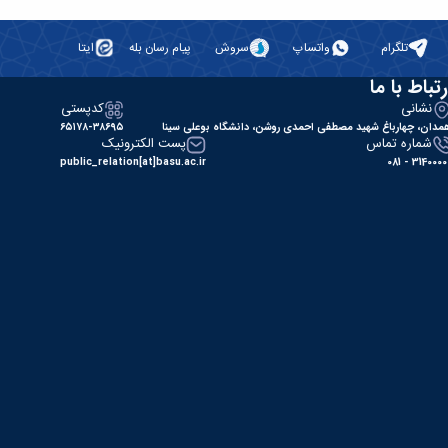
تلگرام
واتساپ
سروش
پیام رسان بله
ایتا
رتباط با ما
نشانی
کدپستی
مدان، چهارباغ شهید مصطفی احمدی روشن، دانشگاه بوعلی سینا
۶۵۱۷۸-۳۸۶۹۵
شماره تماس
پست الکترونیک
public_relation[at]basu.ac.ir
31400000 - 0