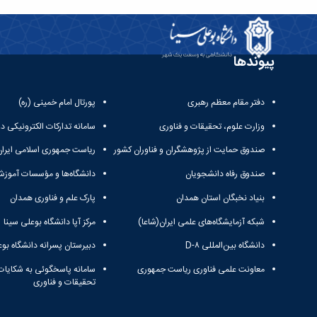
پیوندها
دفتر مقام معظم رهبری
پورتال امام خمینی (ره)
وزارت علوم، تحقیقات و فناوری
سامانه تدارکات الکترونیکی د
صندوق حمایت از پژوهشگران و فناوران کشور
ریاست جمهوری اسلامی ایران
صندوق رفاه دانشجویان
دانشگاه‌ها و مؤسسات آموزش
بنیاد نخبگان استان همدان
پارک علم و فناوری همدان
شبکه آزمایشگاه‌های علمی ایران(شاعا)
مرکز آپا دانشگاه بوعلی سینا
دانشگاه بین‌المللی D-۸
دبیرستان پسرانه دانشگاه بوع
معاونت علمی فناوری ریاست جمهوری
سامانه پاسخگوئی به شکایات
تحقیقات و فناوری