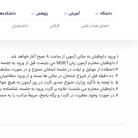
دانشگاه
آموزش
پژوهش
دانشکده‌ها
اعضای هیأت علمی
کارکنان
دانشجویان
قابل توجه داوطلبان شرکت در آزمون زبان MSRT روز جمعه مورخ 96/9/10 دانشگاه بوعلی سینا - دانشگاه بوعلی سینا همدان
1.ورود داوطلبان به سالن آزمون از ساعت 8 صبح آغاز خواهد شد.
2.داوطلبان محترم آزمون زبانMSRT می بایست قبل از ورود به جلسه هرگونه گوشی موبایل و تبلت خود را به محل پیش بینی شده تحویل نمایند.
3.استفاده از موبایل و تبلت در جلسه امتحان ممنوع و در صورت مشاهده تقلب محسوب می گردد.
4. ده دقیقه قبل از شروع امتحان در سالن ها بسته و از ورود متقاضیان جلوگیری خواهد شد. داوطلبان محترم می بایست تا پایان زمان رسمی اعلام شده در محل صندلی خود حضور داشته باشند.
5. با توجه به تأکید وزارت متبوع صدور کارت در روز آزمون به هیچ عنوان مقدور نبوده و از ورود داوطلبان بدون کارت به آزمون جلوگیری خواهد شد.
6.داوطلبان محترم می بایست علاوه بر کارت ورود به جلسه، شناسنامه یا کارت ملی همراه داشته باشند در غیر اینصورت امکان شرکت در جلسه را نخواهد داشت.
7.در صورت وجود مغایرت در کارت و برگه پاسخ، سریعاً مراتب را به مسئول سالن اطلاع دهید.