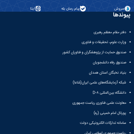
سروش
پیام رسان بله
ایتا
پیوندها
دفتر مقام معظم رهبری
وزارت علوم، تحقیقات و فناوری
صندوق حمایت از پژوهشگران و فناوران کشور
صندوق رفاه دانشجویان
بنیاد نخبگان استان همدان
شبکه آزمایشگاه‌های علمی ایران(شاعا)
دانشگاه بین‌المللی D-۸
معاونت علمی فناوری ریاست جمهوری
پورتال امام خمینی (ره)
سامانه تدارکات الکترونیکی دولت
ریاست جمهوری اسلامی ایران