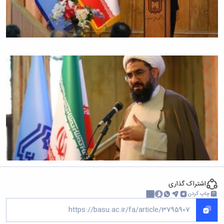
همایش‌ها
انتشارات
دانشگاه
نشر
کتب
مجلات
علمی
فصلنامه
معاونت
پژوهش
و
فناوری
اشتراک گذاری
چاپ کردن