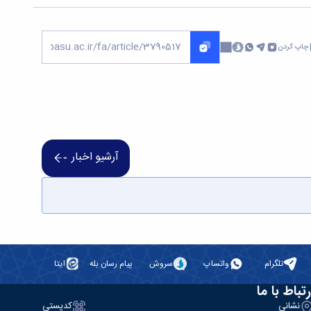
چاپ کردن
آرشیو اخبار
تلگرام
واتساپ
سروش
پیام رسان بله
ایتا
رتباط با ما
نشانی
کدپستی