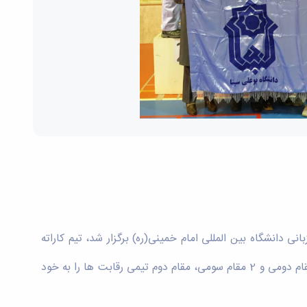
ن دختر دانشگاه های منطقه 4 ورزش کشور که با شرکت 7دانشگاه از تاریخ 1 لغایت 4 دیماه به میزبانی دانشگاه بین المللی امام خمینی(ره) برگزار شد، تیم کاراته
دانشجویان دختر دانشگاه بوعلی سینا به مربیگری خانم نفیسه آقا محمدی و سرپرستی خانم اکرم قربان زاده با کسب 3 مقام اولی، 2 مقام دومی و 2 مقام سومی، مقام دوم تیمی رقابت ها را به خود