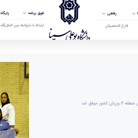
فوق برنامه
پایگاه
رفاهی
ارتباط با ما
روابط بین الملل
(قدم ال
فارغ التحصیلان
گاه بوعلی سینا همدان
تیم کاراته دانشگاه، در مسابقات کاراته دانشجویان دختر دانشگاه های منطقه 4 ورزش کشور موفق شد