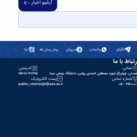
آرشیو اخبار
تلگرام
واتساپ
سروش
پیام رسان بله
ایتا
رتباط با ما
نشانی
کدپستی
مدان، چهارباغ شهید مصطفی احمدی روشن، دانشگاه بوعلی سینا
۶۵۱۷۸-۳۸۶۹۵
شماره تماس
پست الکترونیک
public_relation[at]basu.ac.ir
31400000 - 0