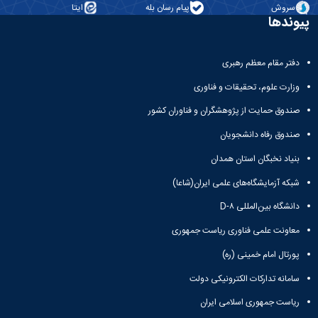
سروش
پیام رسان بله
ایتا
همایش‌ها
پیوندها
انتشارات
دانشگاه
نشر
دفتر مقام معظم رهبری
کتب
مجلات
وزارت علوم، تحقیقات و فناوری
علمی
صندوق حمایت از پژوهشگران و فناوران کشور
فصلنامه
معاونت
صندوق رفاه دانشجویان
پژوهش
و
بنیاد نخبگان استان همدان
فناوری
شبکه آزمایشگاه‌های علمی ایران(شاعا)
دانشگاه بین‌المللی D-۸
معاونت علمی فناوری ریاست جمهوری
پورتال امام خمینی (ره)
سامانه تدارکات الکترونیکی دولت
ریاست جمهوری اسلامی ایران