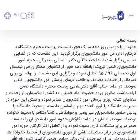
En
دانشگاه
دانشگاه
آموزش
نشست صمیمانه ریاست محترم دانشگاه با کارکنان
بسمه تعالی
پذیرش
تاریخچه
پژوهش
همزمان با دومین روز دهه مبارک فجر، نشست ریاست محترم دانشگاه با
اداره کل امور دانشجویان - دانشگاه بوعلی سینا
فناوری و
کارشناسی
دانشکده‌ها
و
کارکنان اداره کل امور دانشجویان برگزار گردید. این نشست که در فضایی
همدان
پردیس
کارآفرینی
رفاهی
تحصیلات
معرفی
صمیمی برگزار شد، ابتدا جناب آقای دکتر سلیمانی مدیر کل محترم امور
اصلی
رفاهی
دفتر
اعضای
تکمیلی
برنامه
دانشجویان ضمن تبریک ایام­الله دهه فجر، از تلاش­های همکاران طی نیمسال
پرسنل
مهندسی
هیأت
ارتباط
پسا
راهبردی
اول تحصیلی 96 / 95 تجلیل نموده و برگزاری این نشست را بهانه ­ای برای
اداره
علمی
کشاورزی
با
دکترا
دانشگاه
قدردانی از خدمات مضاعف و طاقت ­فرسای پرسنل امور دانشجویان تلقی
کارکنان
رفاه
شیمی
صنعت
استعدادهای
نقشه
نمودند. در ادامه جناب آقای دکتر غلامی ریاست محترم دانشگاه ضمن
دانشجویان
کارکنان
و
پردیس
درخشان
دانشگاه
فارغ
گرامیداشت سال­روز ورود حضرت امام خمینی به کشور اسلامی­مان، از زحمات و
مهمانسرای
علوم
علم
دانشجویان
ساختار
التحصیلان
تلاش­های شبانه روزی پرسنل امور دانشجویان تقدیر نموده و نقش این حوزه در
دانشگاه
نفت
و
غیرایرانی
سازمانی
فوق
مدیریت دانشگاه­­ را فوق­ العاده مهم و اساسی دانسته و محیط دانشگاه را
رفاهی
علوم
فناوری
مهمانی
سازمان
برنامه
بدلیل حضور دانشجویان غیر بومی و خوابگاهی، کاملاً متناظر با محیط خانواده
دانشجویان
انسانی
مراکز
فعالیت‌های
دانشگاه
و
پایگاه
مدیریت
توصیف نمودند. ایشان در ادامه، کارکنان خدوم امور دانشجویان را به سعه­
تحقیقات
هنر
دانشجویی
حوزه
خبری
انتقال
امور
صدر در برابر مشکلات کاری دعوت نموده و از تعامل اکثر کارکنان حوزه امور
و فناوری
و
انجمن‌های
بسنا
ریاست
حمایت‌های
دانشجویان
دانشجویان در برابر ناملایمات ناشی از دوری دانشجویان از محیط خانواده ­ها،
پژوهشکده
معماری
پیشخوان
علمی
معاونت
تحصیلی
مرکز
تجلیل نمودند. در ادامه جناب آقای دکتر عمادی ضمن گرامیداشت ایام ­الله
شیمی
احراز