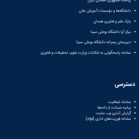
ریاست جمهوری اسلامی ایران
زمین
آزمایشگاه
و
دانشگاه
آموزش
معظم
چمن
باستان
حسابداری
(محمد)
کارکنان
دانشگاه‌ها و مؤسسات آموزش عالی
رهبری
شناسی
سالن‌های
رزن
سایر
تماس
ورزشی
آزمایشگاه
پارک علم و فناوری همدان
صنایع
تقویم
با
تفریحی-
هوش
غذایی
آموزشی
دانشگاه
مرکز آپا دانشگاه بوعلی سینا
سیاحتی
ربات
بهار
نظامنامه
روابط
باغ
و
مجتمع
اخلاق
دبیرستان پسرانه دانشگاه بوعلی سینا
عمومی
دانشگاه
بینایی
آموزش
آموزش
آدرس
موزه
سامانه پاسخگوئی به شکایات وزارت علوم، تحقیقات و فناوری
آزمایشگاه
عالی
دانش‌آموختگان
دانشکده‌ها
تاریخ
ژئوماتیک
فاطمیه
شماره
طبیعی
پژوهش
نهاوند
تلفن‌ها
کتابخانه
(ویژه
مرکزی
دختران)
دسترسی
و
مرکز
اسناد
سامانه شفافیت
پایان
بیانیه صیانت از داده‌ها
نامه
گزارش آماری وب‌ سایت
و
سامانه فوریت‌های اداری (فؤاد)
رساله
علم
سنجی