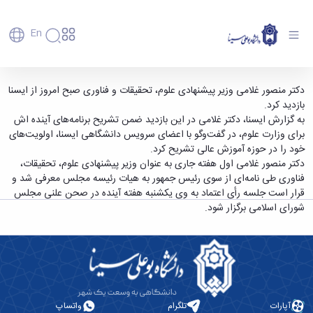
En
دانشگاه
دانشگاه
آموزش
وزیر پیشنهادی علوم از ایسنا بازدید کرد - دانشگاه
دکتر منصور غلامی وزیر پیشنهادی علوم، تحقیقات و فناوری صبح امروز از ایسنا
پذیرش
تاریخچه
پژوهش
بازدید کرد.
بوعلی سینا همدان
فناوری و
کارشناسی
دانشکده‌ها
و
به گزارش ایسنا، دکتر غلامی در این بازدید ضمن تشریح برنامه‌های آینده اش
پردیس
کارآفرینی
رفاهی
تحصیلات
معرفی
برای وزارت علوم، در گفت‌وگو با اعضای سرویس دانشگاهی ایسنا، اولویت‌های
اصلی
رفاهی
دفتر
اعضای
تکمیلی
برنامه
خود را در حوزه آموزش عالی تشریح کرد.
پرسنل
مهندسی
هیأت
ارتباط
پسا
راهبردی
دکتر منصور غلامی اول هفته جاری به عنوان وزیر پیشنهادی علوم، تحقیقات،
اداره
علمی
کشاورزی
با
دکترا
دانشگاه
فناوری طی نامه‌ای از سوی رئیس جمهور به هیات رئیسه مجلس معرفی شد و
کارکنان
رفاه
شیمی
صنعت
استعدادهای
نقشه
قرار است جلسه رأی اعتماد به وی یکشنبه هفته آینده در صحن علنی مجلس
دانشجویان
کارکنان
و
پردیس
درخشان
دانشگاه
فارغ
شورای اسلامی برگزار شود.
مهمانسرای
علوم
علم
دانشجویان
ساختار
التحصیلان
دانشگاه
نفت
و
غیرایرانی
سازمانی
فوق
رفاهی
علوم
فناوری
مهمانی
سازمان
برنامه
دانشجویان
انسانی
مراکز
فعالیت‌های
دانشگاه
و
پایگاه
مدیریت
تحقیقات
هنر
دانشجویی
حوزه
خبری
انتقال
امور
و فناوری
و
انجمن‌های
بسنا
ریاست
حمایت‌های
دانشجویان
پژوهشکده
معماری
پیشخوان
علمی
معاونت
تحصیلی
آپارات
تلگرام
واتساپ
مرکز
شیمی
احراز