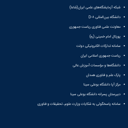
همایش‌ها
شبکه آزمایشگاه‌های علمی ایران(شاعا)
انتشارات
دانشگاه
دانشگاه بین‌المللی D-۸
نشر
معاونت علمی فناوری ریاست جمهوری
کتب
مجلات
پورتال امام خمینی (ره)
علمی
فصلنامه
سامانه تدارکات الکترونیکی دولت
معاونت
ریاست جمهوری اسلامی ایران
پژوهش
و
دانشگاه‌ها و مؤسسات آموزش عالی
فناوری
پارک علم و فناوری همدان
مرکز آپا دانشگاه بوعلی سینا
دبیرستان پسرانه دانشگاه بوعلی سینا
سامانه پاسخگوئی به شکایات وزارت علوم، تحقیقات و فناوری