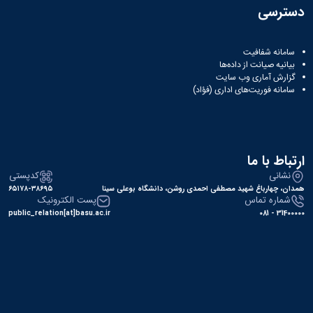
دسترسی
سامانه شفافیت
بیانیه صیانت از داده‌ها
گزارش آماری وب‌ سایت
سامانه فوریت‌های اداری (فؤاد)
ارتباط با ما
نشانی
کدپستی
همدان، چهارباغ شهید مصطفی احمدی روشن، دانشگاه بوعلی سینا
۶۵۱۷۸-۳۸۶۹۵
شماره تماس
پست الکترونیک
public_relation[at]basu.ac.ir
31400000 - 081