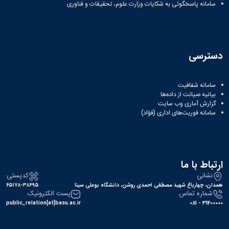
سامانه پاسخگوئی به شکایات وزارت علوم، تحقیقات و فناوری
دسترسی
سامانه شفافیت
بیانیه صیانت از داده‌ها
گزارش آماری وب‌ سایت
سامانه فوریت‌های اداری (فؤاد)
ارتباط با ما
نشانی
کدپستی
همدان، چهارباغ شهید مصطفی احمدی روشن، دانشگاه بوعلی سینا
۶۵۱۷۸-۳۸۶۹۵
شماره تماس
پست الکترونیک
public_relation[at]basu.ac.ir
31400000 - 081