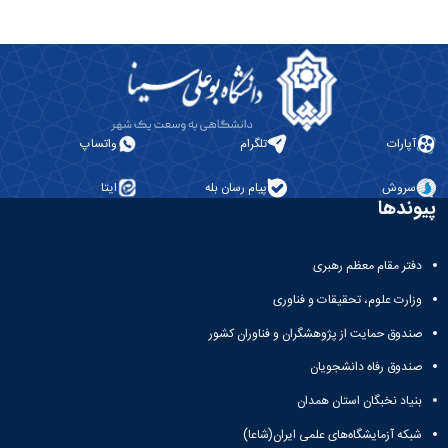
مراکز
مرتبط
بنیاد
ملی
نخبگان
شرکت
های
دانش
آپارات
تلگرام
واتساپ
بنیان
آئین
سروش
پیام رسان بله
ایتا
نامه ها
پیوندها
و
فرآیندها
آئین
دفتر مقام معظم رهبری
نامه
وزارت علوم، تحقیقات و فناوری
نامه
های
صندوق حمایت از پژوهشگران و فناوران کشور
پژوهشی
فرم
صندوق رفاه دانشجویان
های
بنیاد نخبگان استان همدان
پژوهشی
شبکه آزمایشگاه‌های علمی ایران(شاعا)