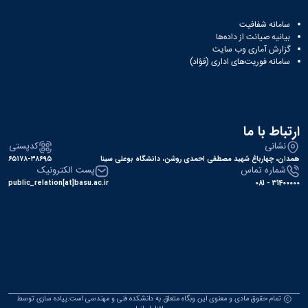
سامانه شفافیت
بیانیه صیانت از داده‌ها
گزارش آماری وب‌ سایت
سامانه فوریت‌های اداری (فؤاد)
ارتباط با ما
نشانی
کدپستی
همدان، چهارباغ شهید مصطفی احمدی روشن، دانشگاه بوعلی سینا
۶۵۱۷۸-۳۸۶۹۵
شماره تماس
پست الکترونیک
public_relation[at]basu.ac.ir
31400000 - 081
تمام حقوق مادی و معنوی این وبگاه متعلق به دانشکده فنی و مهندسی است.پیاده سازی توسط