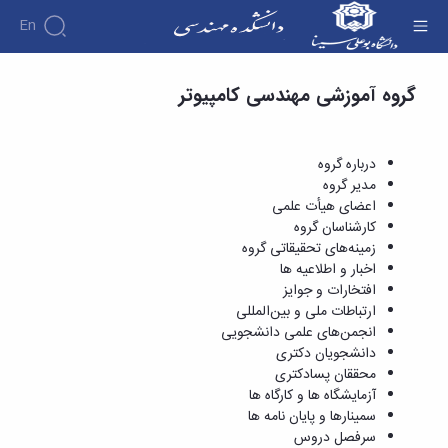
En
افتخارات و جوایز - دانشکده فنی و مهندسی
گروه آموزشی مهندسی کامپیوتر
دانشکده
درباره
آموزش
دوره
دانشکده
پژوهش
پژوهش
کارشناسی
تاریخچه
افراد
درباره گروه
اساتید
فرم
هفته
گروه
ریاست
مدیر گروه
اساتید
های
ها
پژوهش
دانشکده
اعضای هیأت علمی
آموزشی
دانشکده
کارگاه ها
و
روسای
کارشناسان گروه
گروه
و
اساتید
آئین
پیشین
زمینه‌های تحقیقاتی گروه
های
آزمایشگاه
بازنشسته
نامه
افتخارات
اخبار و اطلاعیه ها
آموزشی
ها
ها
کارکنان
آلبوم
افتخارات و جوایز
مهندسی
گروه
آیین‌نامه‌های
دانشکده
عکس
ارتباطات ملی و بین‌المللی
برق
برق
معاونت
مهندسی
اطلاعات
انجمن‌های علمی دانشجویی
مهندسی
گروه
آموزشی
تماس
دانشجویان دکتری
مواد
عمران
تحصیلات
سازمان
محققان پسادکتری
مهندسی
گروه
تکمیلی
دانشکده
آزمایشگاه ها و کارگاه ها
عمران
مکانیک
فرم
معاونت
سمینارها و پایان نامه ها
مهندسی
گروه
ها
آموزشی
سرفصل دروس
صنایع
مواد