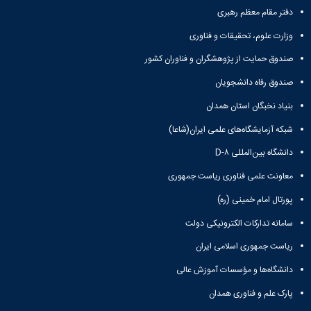
و
معاونت
مهندسی
گروه
دفتر مقام معظم رهبری
آئین
پژوهشی
مکانیک
صنایع
نامه
معاونت
وزارت علوم، تحقیقات و فناوری
مهندسی
گروه
ها
تحصیلات
کامپیوتر
کامپیوتر
سمینارها
صندوق حمایت از پژوهشگران و فناوران کشور
تکمیلی
نشریات
و
کمیته
صندوق رفاه دانشجویان
پژوهش
پایان
منتخب
های
نامه
هیات
بنیاد نخبگان استان همدان
مهندسی
ها
ممیزی
صنایع
شبکه آزمایشگاه‌های علمی ایران(شاعا)
آیین‌نامه‌های
کمیته
در
معاونت
ترفیع
دانشگاه بین‌المللی D-۸
سیستم
آموزشی
شورای
تولید
فرهنگی
معاونت علمی فناوری ریاست جمهوری
Journal
دانشکده
پورتال امام خمینی (ره)
of
Stress
سامانه تدارکات الکترونیکی دولت
Analysis
دفتر
ریاست جمهوری اسلامی ایران
ارتباط
با
دانشگاه‌ها و مؤسسات آموزش عالی
صنعت
پارک علم و فناوری همدان
کارآموزی