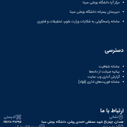
مراکز
مرکز آپا دانشگاه بوعلی سینا
مرتبط
بنیاد
دبیرستان پسرانه دانشگاه بوعلی سینا
ملی
سامانه پاسخگوئی به شکایات وزارت علوم، تحقیقات و فناوری
نخبگان
شرکت
های
دانش
بنیان
دسترسی
آئین
نامه ها
و
سامانه شفافیت
فرآیندها
بیانیه صیانت از داده‌ها
آئین
گزارش آماری وب‌ سایت
نامه
سامانه فوریت‌های اداری (فؤاد)
نامه
های
پژوهشی
فرم
ارتباط با ما
های
پژوهشی
نشانی
کدپستی
همدان، چهارباغ شهید مصطفی احمدی روشن، دانشگاه بوعلی سینا
۶۵۱۷۸-۳۸۶۹۵
شماره تماس
پست الکترونیک