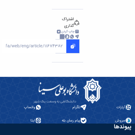
اشتراک
گذاری
چاپ کردن
آپارات
تلگرام
واتساپ
سروش
پیام رسان بله
ایتا
پیوندها