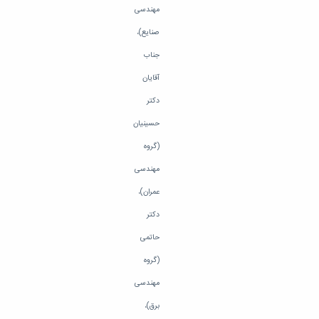
مراکز
مهندسی
مرتبط
بنیاد
صنایع)،
ملی
جناب
نخبگان
شرکت
آقایان
های
دکتر
دانش
بنیان
حسینیان
آئین
نامه ها
(گروه
و
مهندسی
فرآیندها
آئین
عمران)،
نامه
دکتر
نامه
های
حاتمی
پژوهشی
فرم
(گروه
های
مهندسی
پژوهشی
برق)،