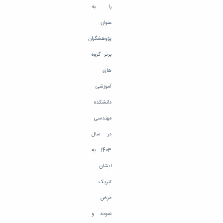
را به
عنوان
پژوهشگران
برتر گروه
های
آموزشی
دانشکده
مهندسی
در سال
1403 به
ایشان
تبریک
عرض
نموده و