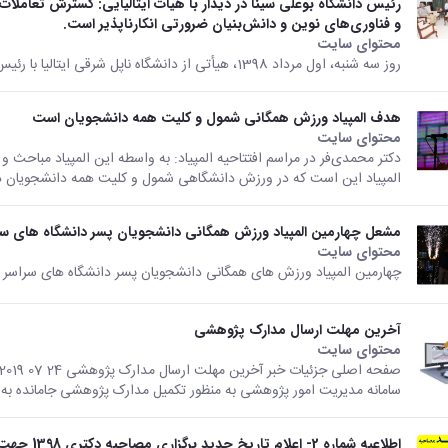
رئیس دانشگاه بوعلی سینا در دیدار با هیأت ایتالیایی: گسترش تعاملات 
و فناوری‌های نوین و دانش‌بنیان ضرورتی انکارناپذیر است.
محتوای سایت
روز سه شنبه، اول مرداد 1398، هیأتی از دانشگاه ناپل شرقی ایتالیا با رئیس دانشگاه بوعلی سینا دیدار و گفتگو نمودند.
هدف المپیاد ورزش همگانی شمول و کلیت همه دانشجویان است
محتوای سایت
دکتر محمدی‌فر در مراسم افتتاحیه المپیاد: به واسطه این المپیاد مباحث 
المپیاد این است که در ورزش دانشگاهی شمول و کلیت همه دانشجویان در
مشعل چهارمین المپیاد ورزش همگانی دانشجویان پسر دانشگاه های س
محتوای سایت
چهارمین المپیاد ورزش های همگانی دانشجویان پسر دانشگاه های سراسر ک
آخرین مهلت ارسال مدارک پژوهشی
محتوای سایت
سامانه مدیریت امور پژوهشی به منظور تکمیل مدارک پژوهشی جامانده ب
اطلاعیه شماره 2- اعلام تاریخ جدید برگزاری مصاحبه دکتری 1398 جهت حضور داوطلبین غایب