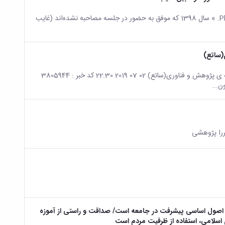
به اطلاع داوطلبان (صرفا در رشته‌های ذیل) آزمون نیمه‌متمرکز دکتری «Ph.D. » سال 1398 که موفق به حضور در جلسه مصاحبه نشده‌اند (غایب
(ساتع)
صفحه اصلی جزئیات خبر فراخوان ثبت نام در سامانه اجرایی تقاضا و عرضه ی پژوهش و فناوری(ساتع) 02 07 2019 22:30 کد خبر : 3805944
قررا پژوهشی
از اصول اساسی پیشرفت در جامعه است/ صداقت و راستی از آموزه
سلامی، استفاده از ظرفیت مردم است