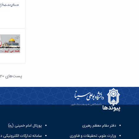
پست‌‌های 20
هر ص
پیوندها
دفتر مقام معظم رهبری
پورتال امام خمینی (ره)
وزارت علوم، تحقیقات و فناوری
سامانه تدارکات الکترونیکی د