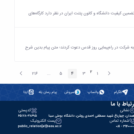
تضمین کیفیت دانشگاه و کانون پتنت ایران در نظر دارد کارگاه‌های
 به شرکت در راه‌پیمایی روز قدس دعوت کردند؛ متن پیام بدین شرح
صفحه
2
پیغام
صفحه
216
...
5
4
3
1
صفحه
صفحه
صفحه
صفحه
صفحه
Intermediate Pages
قبلی
بعد
تلگرام
واتساپ
سروش
پیام رسان بله
ایتا
رتباط با ما
نشانی
کدپستی
مدان، چهارباغ شهید مصطفی احمدی روشن، دانشگاه بوعلی سینا
۶۵۱۷۸-۳۸۶۹۵
شماره تماس
پست الکترونیک
public_relation[at]basu.ac.ir
31400000 - 0