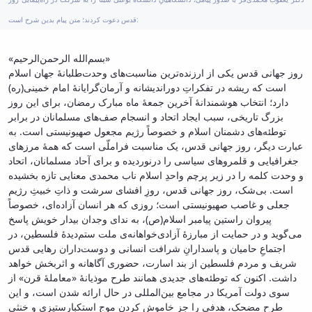
قدس دعوت کردند؛ متن پیام بدین شرح است:
«بسم‌الله الرحمن‌الرحیم»
روز جهانی قدس یکی از ارزنده‌ترین مناسبت‌های وحدت‌طلبانۀ جهان اسلام
است که ریشه در تفکراتِ دوراندیشانه و آرمان‌گرایانۀ امام خمینی(ره)
دارد؛ انتخاب هوشمندانۀ آخرین جمعۀ ماه مبارک رمضان، برای این روز
بزرگ تاریخی، سبب ایجاد اتحاد و انسجام صف‌های مسلمانان در برابر
توطئه‌های دشمنان اسلام و خصوصاً رژیم مجعول صهیونیستی است. به
عبارت دیگر، روز جهانی قدس، یک مناسبت فراملّی است که همۀ مرزهای
جغرافیایی و قلمروهای سیاسی را درنوردیده و برای آحاد مسلمانان، اتحاد
و وحدت کلمه را در زیر پرچم واحدِ اسلام ناب محمدی معنایی تازه بخشیده
است. بی‌شک، روز جهانی قدس، روزِ افشای سرشت و ذاتِ خبیثِ رژیم
جعلی و غاصب صهیونیستی است؛ روزی که هر انسان آزاده‌ای، خصوصاً
پیروان راستین پیامبر اسلام(ص)، به ندای وجدان بیدار خویش پاسخ
می‌گوید و در حمایت از مبارزۀ آزادی‌خواهانه‌ی ملت ستم‌دیدۀ فلسطین، در
اجتماعِ حامیان و پاسدارانِ شرافت انسانی و دوست‌داران رهایی قدس
شریف و مردم فلسطین از بند اسارت، حضوری آگاهانه و اثربخش خواهد
داشت. اکنون که توطئه‌های جدیدی همانند طرح موذیانۀ «معاملۀ قرن» از
سوی دولت آمریکا در مجامع بین‌المللی در حال ارائه شدن است، و این
طرح مضحک، هدفی را جز خاموش کردن موج استکبارستیزی و خنثی