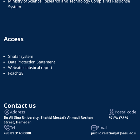
Ministry of Science, Research and Technology Complaints Response
System
Access
Shafaf system
Data Protection Statement
Website statistical report
Foad128
Contact us
Address
Postal code
Bu-Ali Sina University, Shahid Mostafa Ahmadi Roshan
۶۵۱۷۸-۳۸۶۹۵
Street, Hamedan
Tel
Email
+98 81 3140 0000
public_relation[at]basu.ac.ir