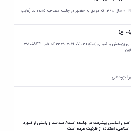
به اطلاع داوطلبان (صرفا در رشته‌های ذیل) آزمون نیمه‌متمرکز دکتری «Ph.D. » سال 1398 که موفق به حضور در جلسه مصاحبه نشده‌اند (غایب
(ساتع)
صفحه اصلی جزئیات خبر فراخوان ثبت نام در سامانه اجرایی تقاضا و عرضه ی پژوهش و فناوری(ساتع) 02 07 2019 22:30 کد خبر : 3805944
قررا پژوهشی
از اصول اساسی پیشرفت در جامعه است/ صداقت و راستی از آموزه
سلامی، استفاده از ظرفیت مردم است