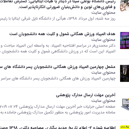
رئیس دانشگاه بوعلی سینا در دیدار با هیأت ایتالیایی: گسترش تعاملات 
و فناوری‌های نوین و دانش‌بنیان ضرورتی انکارناپذیر است.
محتوای سایت
روز سه شنبه، اول مرداد 1398، هیأتی از دانشگاه ناپل شرقی ایتالیا با رئیس دانشگاه بوعلی سینا دیدار و گفتگو نمودند.
هدف المپیاد ورزش همگانی شمول و کلیت همه دانشجویان است
محتوای سایت
دکتر محمدی‌فر در مراسم افتتاحیه المپیاد: به واسطه این المپیاد مباحث 
المپیاد این است که در ورزش دانشگاهی شمول و کلیت همه دانشجویان در
مشعل چهارمین المپیاد ورزش همگانی دانشجویان پسر دانشگاه های س
محتوای سایت
چهارمین المپیاد ورزش های همگانی دانشجویان پسر دانشگاه های سراسر ک
آخرین مهلت ارسال مدارک پژوهشی
محتوای سایت
سامانه مدیریت امور پژوهشی به منظور تکمیل مدارک پژوهشی جامانده ب
اطلاعیه شماره 2- اعلام تاریخ جدید برگزاری مصاحبه دکتری 1398 جهت حضور داوطلبین غایب