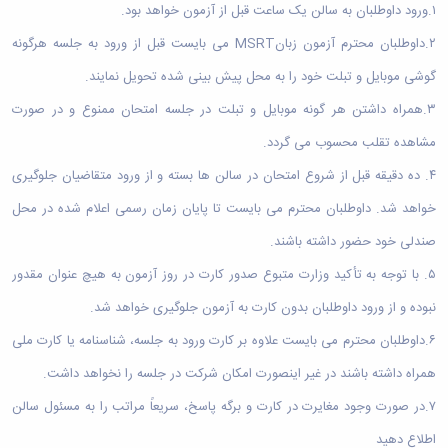
دامپزشکی
دانشجویی
توسعه
تحصیل
۱.ورود داوطلبان به سالن یک ساعت قبل از آزمون خواهد بود.
مشاوره
گیاهی
هویت
علوم
تشکل‌های
مدیریت
در
و
ارتباط
پژوهشکده
پایه
۲.داوطلبان محترم آزمون زبان
MSRT
می بایست قبل از ورود به جلسه هرگونه
اسلامی
و
دانشگاه
با ما
سبک
آب
علوم
دانشجویان
پشتیبانی
D8
روابط
گوشی موبایل و تبلت خود را به محل پیش بینی شده تحویل نمایند.
زندگی
مرکز
اقتصادی
نشریات
معاونت
رشته‌های
بین
مرکز
آپا
و
دانشجویی
تحصیلی
۳.همراه داشتن هر گونه موبایل و تبلت در جلسه امتحان ممنوع و در صورت
آموزشی
الملل
بهداشت
دانشگاه
اجتماعی
کانون‌های
کارشناسی
و
(قدم
و
مشاهده تقلب محسوب می گردد.
بوعلی
علوم
فرهنگی
تحصیلات
الآن)
تحصیلات
درمان
سینا
ورزشی
فعالیت‌های
Apply
تکمیلی
تکمیلی
۴. ده دقیقه قبل از شروع امتحان در سالن ها بسته و از ورود متقاضیان جلوگیری
خوابگاه‌های
آزمایشگاه
دانشکده
Now
داوطلبانه
آموزش‌های
معاونت
های
دانشجویی
های
خواهد شد. داوطلبان محترم می بایست تا پایان زمان رسمی اعلام شده در محل
سمن‌های
آزاد
دانشجویی
تحقیقاتی
سلف
اقماری
مرتبط
برنامه‌های
معاونت
صندلی خود حضور داشته باشند.
آزمایشگاه
فنی
سرویس
بنیاد
آموزشی
پژوهش
مرکزی
ورزش و
و
خیرین
آموزش
۵. با توجه به تأکید وزارت متبوع صدور کارت در روز آزمون به هیچ عنوان مقدور
و
آزمایشگاه
سرگرمی
مهندسی
حامی
زبان
فناوری
اداره
تنش
نبوده و از ورود داوطلبان بدون کارت به آزمون جلوگیری خواهد شد.
کبودرآهنگ
دانشگاه
فارسی
معاونت
تربیت
پسماند
فنی
بوعلی
به
۶.داوطلبان محترم می بایست علاوه بر کارت ورود به جلسه، شناسنامه یا کارت ملی
فرهنگی
بدنی
آزمایشگاه
و
سینا
غیرفارسی‌زبانان
و
و
مقاومت
منابع
همراه داشته باشند در غیر اینصورت امکان شرکت در جلسه را نخواهد داشت.
مؤسسه
آموزش‌های
اجتماعی
فوق
مصالح
طبیعی
حمایت
کاربردی
نهاد
۷.در صورت وجود مغایرت در کارت و برگه پاسخ، سریعاً مراتب را به مسئول سالن
برنامه
آزمایشگاه
تویسرکان
های
و
نمایندگی
مواد
استخر
مدیریت
مردمی
اطلاع دهید
الکترونیکی
مقام