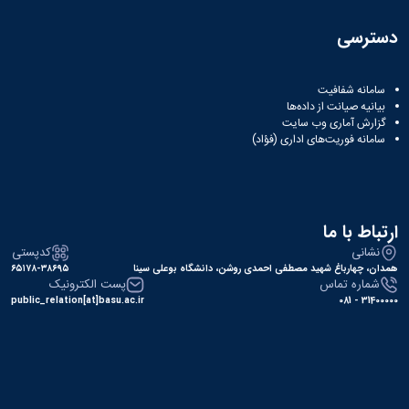
دسترسی
سامانه شفافیت
بیانیه صیانت از داده‌ها
گزارش آماری وب‌ سایت
سامانه فوریت‌های اداری (فؤاد)
ارتباط با ما
نشانی
کدپستی
همدان، چهارباغ شهید مصطفی احمدی روشن، دانشگاه بوعلی سینا
۶۵۱۷۸-۳۸۶۹۵
شماره تماس
پست الکترونیک
public_relation[at]basu.ac.ir
31400000 - 081