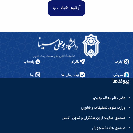
همایش‌ها
آرشیو اخبار
انتشارات
دانشگاه
نشر
کتب
مجلات
علمی
فصلنامه
معاونت
پژوهش
آپارات
تلگرام
واتساپ
و
فناوری
سروش
پیام رسان بله
ایتا
پیوندها
دفتر مقام معظم رهبری
وزارت علوم، تحقیقات و فناوری
صندوق حمایت از پژوهشگران و فناوران کشور
صندوق رفاه دانشجویان