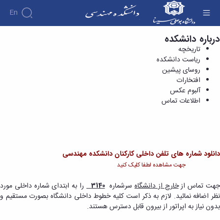
En
درباره دانشکده
اطلاعات تماس - دانشکده فنی و مهندسی
تاریخچه
دانشکده
ریاست دانشکده
درباره
آموزش
دوره
دانشکده
روسای پیشین
پژوهش
پژوهش
کارشناسی
تاریخچه
افتخارات
افراد
اساتید
فرم
هفته
گروه
ریاست
آلبوم عکس
اساتید
های
ها
پژوهش
دانشکده
اطلاعات تماس
آموزشی
دانشکده
کارگاه ها
و
روسای
گروه
و
اساتید
آئین
پیشین
های
آزمایشگاه
بازنشسته
نامه
افتخارات
آموزشی
ها
ها
کارکنان
آلبوم
مهندسی
گروه
آیین‌نامه‌های
دانشکده
عکس
دانلود شماره های تلفن داخلی کارکنان دانشکده مهندسی
برق
برق
معاونت
مهندسی
اطلاعات
مهندسی
جهت مشاهده لطفا کلیک کنید
گروه
آموزشی
تماس
مواد
عمران
تحصیلات
سازمان
جهت تماس از
خارج از دانشگاه
سرشماره
3140
را به ابتدای شماره داخلی مورد
مهندسی
گروه
تکمیلی
دانشکده
نظر اضافه نمائید. لازم به ذکر است کلیه خطوط داخلی دانشگاه بصورت مستقیم و
عمران
مکانیک
فرم
معاونت
بدون نیاز به اپراتور از بیرون قابل دسترس هستند.
مهندسی
گروه
ها
آموزشی
صنایع
مواد