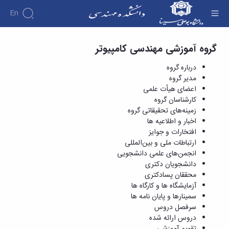
En
مهندسی کامپیوتر - دانشکده فنی و مهندسی
گروه آموزشی مهندسی کامپیوتر
دانشکده
درباره
آموزش
درباره گروه
دوره
دانشکده
پژوهش
مدیر گروه
پژوهش
کارشناسی
تاریخچه
افراد
اعضای هیأت علمی
اساتید
فرم
هفته
گروه
ریاست
کارشناسان گروه
اساتید
های
ها
پژوهش
دانشکده
زمینه‌های تحقیقاتی گروه
آموزشی
دانشکده
کارگاه ها
و
روسای
گروه
اخبار و اطلاعیه ها
و
اساتید
آئین
پیشین
های
افتخارات و جوایز
آزمایشگاه
بازنشسته
نامه
افتخارات
آموزشی
ها
ارتباطات ملی و بین‌المللی
ها
کارکنان
آلبوم
مهندسی
گروه
انجمن‌های علمی دانشجویی
آیین‌نامه‌های
دانشکده
عکس
برق
برق
دانشجویان دکتری
معاونت
مهندسی
اطلاعات
مهندسی
گروه
محققان پسادکتری
آموزشی
تماس
مواد
عمران
آزمایشگاه ها و کارگاه ها
تحصیلات
سازمان
مهندسی
گروه
سمینارها و پایان نامه ها
تکمیلی
دانشکده
عمران
مکانیک
سرفصل دروس
فرم
معاونت
مهندسی
گروه
دروس ارائه شده
ها
آموزشی
صنایع
مواد
تقویم آموزشی