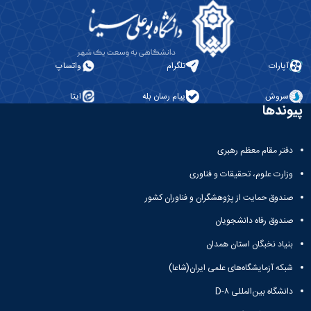
مراکز
مرتبط
بنیاد
ملی
نخبگان
آپارات
تلگرام
واتساپ
شرکت
های
سروش
پیام رسان بله
ایتا
دانش
پیوندها
بنیان
آئین
نامه ها
دفتر مقام معظم رهبری
و
فرآیندها
وزارت علوم، تحقیقات و فناوری
آئین
نامه
صندوق حمایت از پژوهشگران و فناوران کشور
نامه
صندوق رفاه دانشجویان
های
پژوهشی
بنیاد نخبگان استان همدان
فرم
شبکه آزمایشگاه‌های علمی ایران(شاعا)
های
پژوهشی
دانشگاه بین‌المللی D-۸