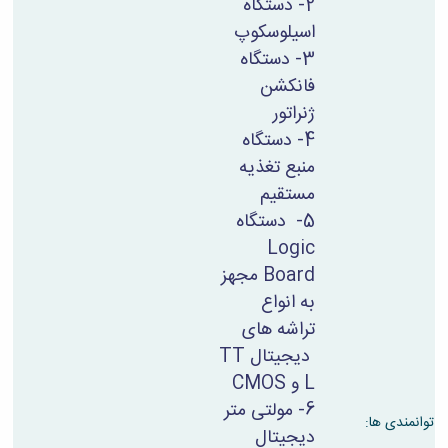
2- دستگاه
اسیلوسکوپ
3- دستگاه
فانکشن
ژنراتور
4- دستگاه
منبع تغذیه
مستقیم
5- دستگاه
Logic
Board
مجهز
به انواع
تراشه های
دیجیتال
TT
L
و
CMOS
6- مولتی متر
توانمندی ها:
دیجیتال