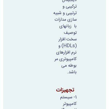
مراکز
مرتبط
ترکیبی و
بنیاد
ترتیبی و شبیه
ملی
سازی مدارات
نخبگان
شرکت
با زبانهای
های
توصیف
دانش
سخت افزار
بنیان
(HDLs)
و
آئین
نامه ها
نرم افزارهای
و
کامپیوتری مر
فرآیندها
آئین
بوطه می
نامه
باشد.
نامه
های
پژوهشی
تجهیزات
فرم
های
1- سیستم
پژوهشی
کامپیوتر