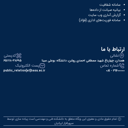
سامانه شفافیت
بیانیه صیانت از داده‌ها
گزارش آماری وب‌ سایت
سامانه فوریت‌های اداری (فؤاد)
ارتباط با ما
نشانی
کدپستی
همدان، چهارباغ شهید مصطفی احمدی روشن، دانشگاه بوعلی سینا
۶۵۱۷۸-۳۸۶۹۵
شماره تماس
پست الکترونیک
public_relation[at]basu.ac.ir
31400000 - 081
تمام حقوق مادی و معنوی این وبگاه متعلق به دانشکده فنی و مهندسی است.پیاده سازی توسط
سپهرافزار ایرانیان