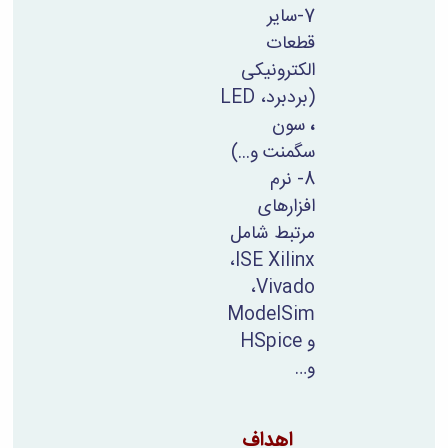
7-سایر
قطعات
الکترونیکی
(بردبرد،
LED
،
سون
سگمنت و...)
8- نرم
افزارهای
مرتبط شامل
،
ISE
Xilinx
،
Vivado
ModelSim
و
HSpice
و
…
اهداف