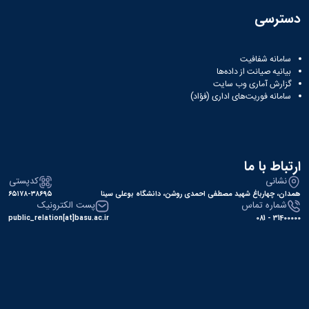
Research
دسترسی
سامانه شفافیت
بیانیه صیانت از داده‌ها
گزارش آماری وب‌ سایت
سامانه فوریت‌های اداری (فؤاد)
ارتباط با ما
نشانی
کدپستی
همدان، چهارباغ شهید مصطفی احمدی روشن، دانشگاه بوعلی سینا
۶۵۱۷۸-۳۸۶۹۵
شماره تماس
پست الکترونیک
public_relation[at]basu.ac.ir
31400000 - 081