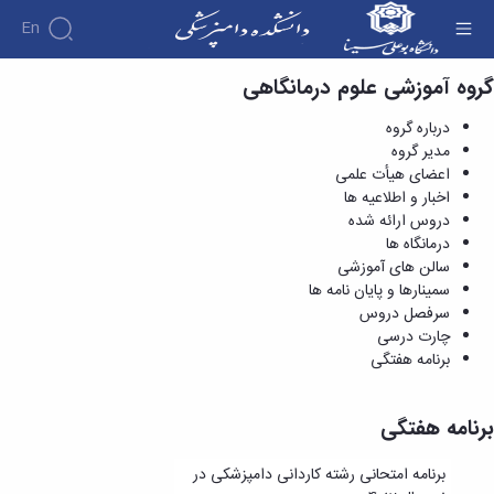
En
گروه آموزشی علوم درمانگاهی
برنامه هفتگی - دانشکده دامپزشکی
دانشکده
درباره گروه
درباره
آموزش
مدیر گروه
آموزش
دانشکده
پژوهش
اعضای هیأت علمی
پژوهش
تقویم
تاریخچه
افراد
اخبار و اطلاعیه ها
اساتید
اولویت
گروه
ریاست
آموزشی
اساتید
دروس ارائه شده
های
های
دروس
دانشکده
آموزشی
دانشکده
درمانگاه ها
پژوهشی
ارائه
رؤسای
گروه
اساتید
سالن های آموزشی
نمایه
شده
پیشین
های
بازنشسته
سمینارها و پایان نامه ها
های
دوره
آلبوم
آموزشی
سرفصل دروس
کاردانی
معتبر
کارکنان
عکس
گروه
فرم
چارت درسی
علمی
اطلاعات
آموزشی
ها
برنامه هفتگی
هفته
تماس
پاتوبیولوژی
و
پژوهش
سازمان
گروه
آئین
آئین
دانشکده
آموزشی
برنامه هفتگی
نامه ها
نامه
معاونت
علوم
و
ها
آموزشی
درمانگاهی
فرآیندها
برنامه امتحانی رشته کاردانی دامپزشکی در
ترم
معاونت
گروه
کمیته