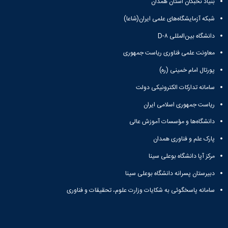
آزمایشگاه
بنیاد نخبگان استان همدان
و
میکروب
پایان
شبکه آزمایشگاه‌های علمی ایران(شاعا)
شناسی
نامه
آزمایشگاه
دانشگاه بین‌المللی D-۸
ها
تحقیقاتی
ترم
معاونت علمی فناوری ریاست جمهوری
آزمایشگاه
بندی
بهداشت
دروس
پورتال امام خمینی (ره)
و
کنترل
سامانه تدارکات الکترونیکی دولت
کیفی
ریاست جمهوری اسلامی ایران
مواد
غذایی
دانشگاه‌ها و مؤسسات آموزش عالی
سالن
پارک علم و فناوری همدان
تشریح
خدمات
مرکز آپا دانشگاه بوعلی سینا
آزمایشگاهی
دبیرستان پسرانه دانشگاه بوعلی سینا
و
تعرفه
سامانه پاسخگوئی به شکایات وزارت علوم، تحقیقات و فناوری
ها
نشریات
Avicenna
Veterinary