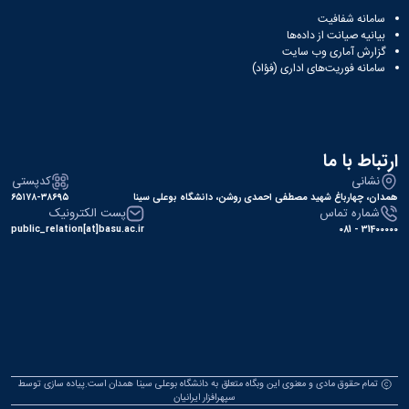
سامانه شفافیت
بیانیه صیانت از داده‌ها
گزارش آماری وب‌ سایت
سامانه فوریت‌های اداری (فؤاد)
ارتباط با ما
نشانی
کدپستی
همدان، چهارباغ شهید مصطفی احمدی روشن، دانشگاه بوعلی سینا
۶۵۱۷۸-۳۸۶۹۵
شماره تماس
پست الکترونیک
public_relation[at]basu.ac.ir
31400000 - 081
تمام حقوق مادی و معنوی این وبگاه متعلق به دانشگاه بوعلی سینا همدان است.پیاده سازی توسط
سپهرافزار ایرانیان