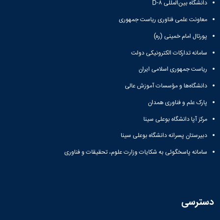
دانشگاه بین‌المللی D-۸
همایش‌ها
انتشارات
معاونت علمی فناوری ریاست جمهوری
دانشگاه
پورتال امام خمینی (ره)
نشر
کتب
سامانه تدارکات الکترونیکی دولت
مجلات
علمی
ریاست جمهوری اسلامی ایران
فصلنامه
دانشگاه‌ها و مؤسسات آموزش عالی
معاونت
پژوهش
پارک علم و فناوری همدان
و
مرکز آپا دانشگاه بوعلی سینا
فناوری
دبیرستان پسرانه دانشگاه بوعلی سینا
سامانه پاسخگوئی به شکایات وزارت علوم، تحقیقات و فناوری
دسترسی