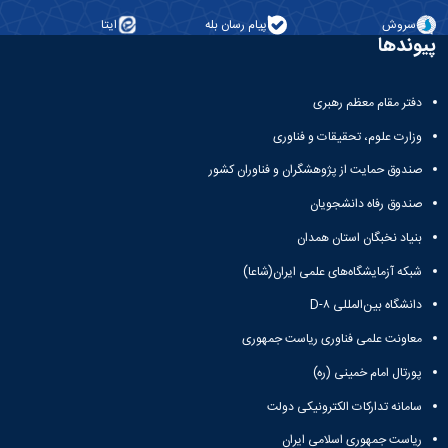
زمین
آزمایشگاه
و
دانشگاه
آموزش
معظم
سروش
پیام رسان بله
ایتا
چمن
باستان
حسابداری
(محمد)
کارکنان
رهبری
پیوندها
شناسی
سالن‌های
رزن
سایر
تماس
ورزشی
آزمایشگاه
صنایع
تقویم
با
تفریحی-
هوش
غذایی
آموزشی
دانشگاه
دفتر مقام معظم رهبری
سیاحتی
ربات
بهار
نظامنامه
روابط
باغ
و
مجتمع
اخلاق
وزارت علوم، تحقیقات و فناوری
عمومی
دانشگاه
بینایی
آموزش
آموزش
آدرس
موزه
صندوق حمایت از پژوهشگران و فناوران کشور
آزمایشگاه
عالی
دانش‌آموختگان
دانشکده‌ها
تاریخ
ژئوماتیک
فاطمیه
شماره
صندوق رفاه دانشجویان
طبیعی
پژوهش
نهاوند
تلفن‌ها
کتابخانه
بنیاد نخبگان استان همدان
(ویژه
مرکزی
دختران)
شبکه آزمایشگاه‌های علمی ایران(شاعا)
و
مرکز
دانشگاه بین‌المللی D-۸
اسناد
پایان
معاونت علمی فناوری ریاست جمهوری
نامه
پورتال امام خمینی (ره)
و
رساله
سامانه تدارکات الکترونیکی دولت
علم
ریاست جمهوری اسلامی ایران
سنجی