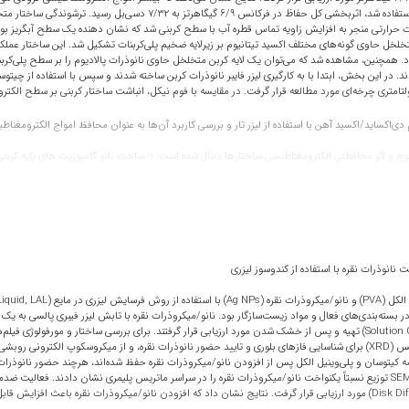
می‌توانند جذب شوند. هنگامی که سه لایه کربن به عنوان ماده محافظ استفاده شد، ا
حرارتی منجر به افزایش زاویه تماس قطره آب با سطح کربنی شد که نشان دهنده یک سطح آبگریز بود.
ی متخلخل حاوی گونه‌های مختلف اکسید تیتانیوم بر زیرلایه ضخیم پلی‌کربنات تشکیل شد. این ساختار عم
د. همچنین، مشاهده شد که می‌توان یک لایه کربن متخلخل حاوی نانوذرات پالادیوم را بر سطح پلی‌کربنات
د. در این بخش، ابتدا با به کارگیری لیزر فایبر نانوذرات کربن ساخته شدند و سپس با استفاده از چیت
تری چرخه‌ای مورد مطالعه قرار گرفت. در مقایسه با فوم نیکل، انباشت ساختار کربنی بر سطح الکترود منجر به 
وم دی‌اکساید/اکسید آهن با استفاده از لیزر تار و بررسی کاربرد آن‌ها به عنوان محافظ امواج الکترومغنا
کامپوزیت ها در ماتریس پایه برتغ
شد. در فعالیت اول نانو کامپوزیت های TiO2/RGO ب
معادل جذب 3/92 درصد توان تابشی رسید. اثر محافظتی (SET) آن با ضخامت mm 5/1 در حدود dB 9 در باز
 نانوذرات نقره با استفاده از کندوسوز لیزری
غشای پلی‌پروپیلین و فیلم نانو‌کامپوزیت پلی‌کربنات تیتانیوم دی‌اکسید
افزوده شدند . فیلم‌های کامپوزیتی به روش ریخته‌گری محلول (Solution Casting) تهیه و پس از خشک شدن مورد ارزیابی قرار گرفتند. برای
غشای پلی‌پروپیلن توسط لیزر اگزایمر آرگون فلوراید استفاده می‌کنیم. سطوح اصلاح شده توسط روش‌
ی اتمی، اندازه‌گیری زاویه تماس آب و تست شار آب عبوری مشخصه‌یابی شدند. پرتودهی غشای پلی‌پروپیلن
FT نشان داد که پیوندهای مشخصه کیتوسان و پلی‌وینیل الکل پس از افزودن نانو/میکروذرات نقره حفظ شده‌اند، هرچند ح
ی‌پروپیلن می‌باشد. علیرغم افزایش آب‌دوستی غشای پلی‌پروپیلن در شاریدگی‌های بالای لیزر، شار آب 
XRD وجود قله‌های مشخصه نقره فلزی را تایید کرد. همچنین، تصاویر SEM توزیع نسبتاً یکنواخت نانو/میکروذرات نقره را در سراسر ماتریس پلیمر
(Staphylococcus aureus) با استفاده از روش انتشار دیسک (Disk Diffusion) مورد ارزیابی قرار گرفت. نتایج نشان داد که افزودن نانو/
استفاده از تشکیل پلاسما در نقطه پرتودهی حفره‌هایی با ابعاد میکرو روی فیلم PC-TiO2 ایجاد می‌کند. سپس توری در آمین غوطه‌