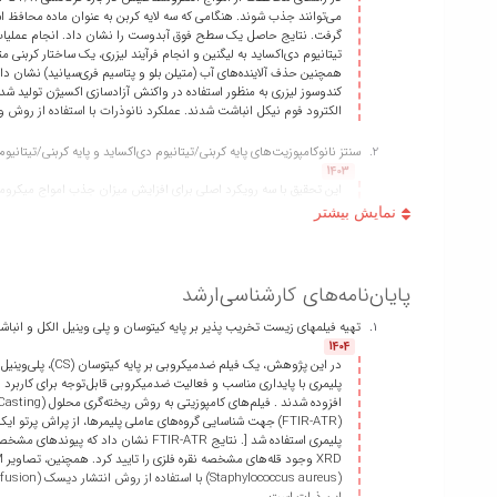
گرفت. نتایج حاصل یک سطح فوق آبدوست را نشان داد. انجام عملیات 
تیتانیوم دی‌اکساید به لیگنین و انجام فرآیند لیزری، یک ساختار کربن
همچنین حذف آلاینده‌های آب (متیلن بلو و پتاسیم فری‌سیانید) نشان دا
کندوسوز لیزری به منظور استفاده در واکنش آزادسازی اکسیژن تولید شدن
الکترود فوم نیکل انباشت شدند. عملکرد نانوذرات با استفاده از روش ولتام
سنتز نانوکامپوزیت‌های پایه کربنی/تیتانیوم دی‌اکساید و پایه کربنی/تیتانی
1403
پایان‌نامه‌های کارشناسی‌ارشد
تهیه فیلمهای زیست تخریب پذیر بر پایه کیتوسان و پلی وینیل الکل و انباشت
ضخامت mm 5/1 به بیش از dB10 در کل محدوده باند X میکروموج رسید. در حالت جاذب 3 لایه بهینه یابی شده، تلفات بازگشتی متوسط در ضخامت mm 8/1 مقدار dB 15- ، معادل جذب 96 درصد توان تابشی ثبت شد.
1404
بررسی اثرات پرتودهی لیزر اگزایمر آرگون فلوراید و تار بر روی خواص سطحی 
1402
در بخش اول پروژه از روش اصلاح سطح با لیزر برای آب‌دوست‌شدن سطح 
الکترونی روبشی، بیناب‌نمایی فوتوالکترون پرتو ایکس، میکروسکوپ نیرو
پلیمری استفاده شد [. نتایج IR-ATR
تغییرات در زبری سطح می‌شود که هر‌دو آنها عامل آب‌دوست‌شدن غشای پل