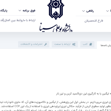
فوق برنامه
پایگاه
رفاهی
ارتباط با ما
روابط بین الملل
(قدم ال
فارغ التحصیلان
کتب
ارتباط با صنعت
اختراعات و اکتشافات
یان نامه‌ها
نین با به کارگیری لیزر دی‌اکسید کربن و لیزر تار
ندهای لیزری می‌پردازیم. در بخش اول این پژوهش، از لیگنین و ناکامپوزیت‌های آن، که حاوی نانوذرات تی
توده برای تولید ساختارهای کربنی بر ز
در راستای محافظت از امواج الکترومغناطیس در بازه فرکانسی 2/8 تا 4/12 گیگاهرتز مورد ارزیابی قرار گرفت. نتایج نشان می‌دهد که بیشتر ام