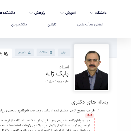
دانشگاه
آموزش
پژوهش
دانشکده‌ها
اعضای هیأت علمی
کارکنان
دانشجویان
پروفایل استاد - دانشگاه بوعلی سینا همدان
مقالات
دروس
خانه
پا
استاد
بابک ژاله
علوم پایه / فیزیک
رساله های دکتری
طراحی سطوح کربنی مشتق شده از لیگنین و ساخت نانوکامپوزیت‌های برپایه لیگ
1404
در این پایان‌نامه، به بررسی مواد کربنی تولید شده با استفاده از فرآی