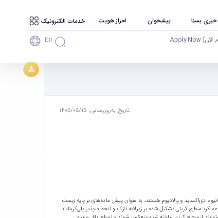
 خبری بسنا
پیشخوان
احراز هویت
خدمات الکترونیک
En
آن) Apply Now
تاریخ به‌روزرسانی: 1405/05/15
تانیوم دی‌اکساید و پالادیوم هستند، به عنوان پیش ماده‌های بر پایه زیست
یرلایه پلی‌کربنات استفاده شد. به منظور تولید سطوح کربنی از فرآیند حکاکی لیزری/پرتودهی لیزری با استفاده از یک لیزر CO2 استفاده شد. عملکرد سطح کربنی تشکیل شده بر زیرلایه نازک و انعطاف‌پذیر پلی‌کربنات
واج الکترومغناطیسی فرودی می‌توانند از سطح کربن ساخته شده منعکس شوند و امواج باقی‌مانده