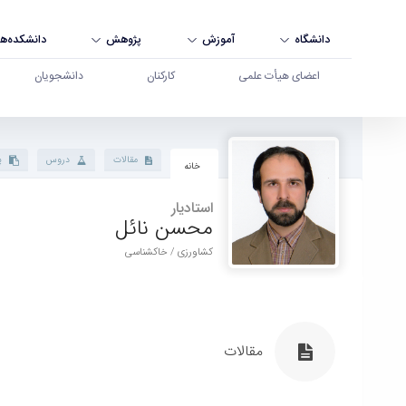
دانشگاه
آموزش
پژوهش
دانشکده‌ها
اعضای هیأت علمی
کارکنان
دانشجویان
پروفایل استاد - دانشگاه بوعلی سینا همدان
مقالات
دروس
پ
خانه
استادیار
محسن نائل
کشاورزی / خاکشناسی
مقالات