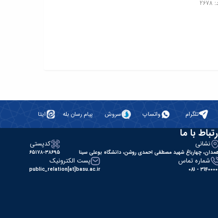
267
تلگرام
واتساپ
سروش
پیام رسان بله
ایتا
رتباط با ما
نشانی
کدپستی
مدان، چهارباغ شهید مصطفی احمدی روشن، دانشگاه بوعلی سینا
۶۵۱۷۸-۳۸۶۹۵
شماره تماس
پست الکترونیک
public_relation[at]basu.ac.ir
31400000 - 0