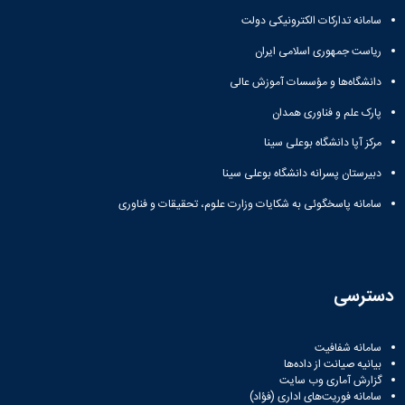
همایش‌ها
سامانه تدارکات الکترونیکی دولت
انتشارات
دانشگاه
ریاست جمهوری اسلامی ایران
نشر
دانشگاه‌ها و مؤسسات آموزش عالی
کتب
مجلات
پارک علم و فناوری همدان
علمی
مرکز آپا دانشگاه بوعلی سینا
فصلنامه
معاونت
دبیرستان پسرانه دانشگاه بوعلی سینا
پژوهش
و
سامانه پاسخگوئی به شکایات وزارت علوم، تحقیقات و فناوری
فناوری
دسترسی
سامانه شفافیت
بیانیه صیانت از داده‌ها
گزارش آماری وب‌ سایت
سامانه فوریت‌های اداری (فؤاد)