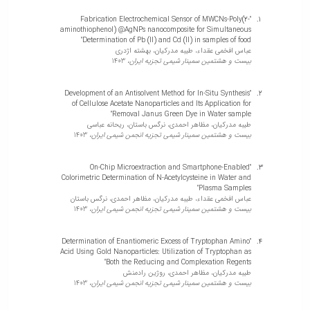
همایش‌ها
"Design and optimization of a cost-effective paper-based
"Fabrication Electrochemical Sensor of MWCNs-Poly(2-
voltammetric sensor for the determination of trinitrotoluene (TNT)
انتشارات
aminothiophenol) @AgNPs nanocomposite for Simultaneous
utilizing cysteamine-linked Fe3O4 @Au nanocomposite"
دانشگاه
Determination of Pb (II) and Cd (II) in samples of food"
Abbas Afkhami, Tayyebeh Madrakian, مرتضی سلطانی شهریور
عباس افخمی عقداء، طیبه مدرکیان، بهشته اژدری
نشر
TALANTA,
2024
بیست و هشتمین سمینار شیمی تجزیه ایران،
1403
کتب
مجلات
"Development of an Antisolvent Method for In-Situ Synthesis
علمی
"Solid-State Fluorescence Sensor Based on SNW1
of Cellulose Acetate Nanoparticles and Its Application for
Nanoparticles for the Quantification of 2,4,6-Trinitrotoluene"
فصلنامه
Removal Janus Green Dye in Water sample"
Abbas Afkhami, Abdolkarim Chehregani Rad, Tayyebeh
معاونت
طیبه مدرکیان، مظاهر احمدی، نرگس باستان، ریحانه عباسی
Madrakian, فاطمه مریدی, Mahdie Kamalabadi, . .
بیست و هشتمین سمینار شیمی تجزیه انجمن شیمی ایران،
1403
پژوهش
Journal of Fluorescence,
2024
و
فناوری
"On-Chip Microextraction and Smartphone-Enabled
Colorimetric Determination of N-Acetylcysteine in Water and
"Electrochemical Determination of Sunset Yellow in the Presence
Plasma Samples"
of Tartrazine by an over Oxidized Poly p-Aminophenol Coated
عباس افخمی عقداء، طیبه مدرکیان، مظاهر احمدی، نرگس باستان
Glassy Carbon Electrode Using Experiment Design Method"
بیست و هشتمین سمینار شیمی تجزیه انجمن شیمی ایران،
1403
Abbas Afkhami, Tayyebeh Madrakian, محمدرضا جلالی سروستانی,
. .
Analytical and Bioanalytical Chemistry Research,
2024
"Determination of Enantiomeric Excess of Tryptophan Amino
Acid Using Gold Nanoparticles: Utilization of Tryptophan as
Both the Reducing and Complexation Regents"
طیبه مدرکیان، مظاهر احمدی، روژین رادمنش
"Degradation of 2,4‑dinitrotoluene in aqueous solution by
بیست و هشتمین سمینار شیمی تجزیه انجمن شیمی ایران،
1403
dielectric barrier discharge plasma combined with Fe–RGO–
BiVO4 nanocomposite"
Tayyebeh Madrakian, reza shokoohi, َAbdolmotaleb Seid-