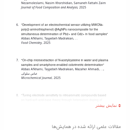
زمین
آزمایشگاه
و
دانشگاه
آموزش
Nezamoleslami, Nasim Khorshidian, Samaneh Fattahi Zaim
معظم
چمن
باستان
Journal of Food Composition and Analysis,
2025
حسابداری
(محمد)
کارکنان
رهبری
شناسی
سالن‌های
رزن
سایر
تماس
ورزشی
آزمایشگاه
صنایع
تقویم
با
"Development of an electrochemical sensor utilizing MWCNs-
تفریحی-
هوش
غذایی
آموزشی
دانشگاه
poly(2-aminothiophenol) @AgNPs nanocomposite for the
سیاحتی
ربات
بهار
نظامنامه
روابط
simultaneous determination of Pb2+ and Cd2+ in food samples"
باغ
و
مجتمع
Abbas Afkhami, Tayyebeh Madrakian, . .
اخلاق
عمومی
دانشگاه
Food Chemistry,
2025
بینایی
آموزش
آموزش
آدرس
موزه
آزمایشگاه
عالی
دانش‌آموختگان
دانشکده‌ها
تاریخ
ژئوماتیک
فاطمیه
شماره
"On-chip microextraction of N-acetylcysteine in water and plasma
طبیعی
پژوهش
نهاوند
تلفن‌ها
samples and smartphone-enabled colorimetric determination"
کتابخانه
(ویژه
Abbas Afkhami, Tayyebeh Madrakian, Mazaher Ahmadi, . .,
مرکزی
عباس سلوکی
دختران)
Microchemical Journal,
2025
و
مرکز
اسناد
"Tuning electrode sensitivity to nitroaromatic compounds based
پایان
on hard-soft acid-base theory through heteroatom doping of
نامه
carbon nitride"
Abbas Afkhami, Tayyebeh Madrakian, سمیه ابراهیمی, مرتضی
و
سلطانی شهریور
رساله
Electrochimica Acta,
2025
علم
مقالات علمی ارائه شده در همایش‌ها
سنجی