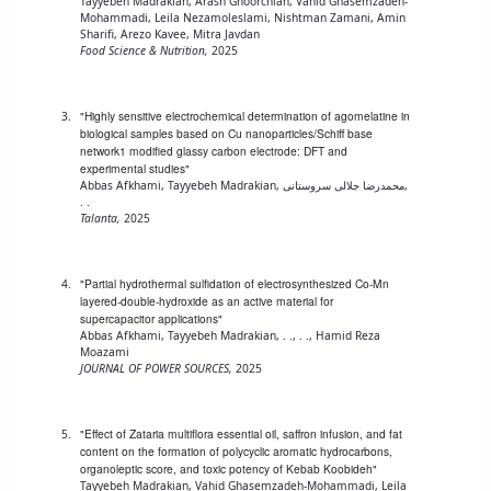
دامپزشکی
دانشجویی
Tayyebeh Madrakian, Arash Ghoorchian, Vahid Ghasemzadeh-
توسعه
تحصیل
مشاوره
گیاهی
هویت
Mohammadi, Leila Nezamoleslami, Nishtman Zamani, Amin
علوم
تشکل‌های
مدیریت
در
Sharifi, Arezo Kavee, Mitra Javdan
و
ارتباط
پژوهشکده
پایه
اسلامی
و
دانشگاه
Food Science & Nutrition,
2025
با ما
سبک
آب
علوم
دانشجویان
پشتیبانی
D8
روابط
زندگی
مرکز
اقتصادی
نشریات
معاونت
رشته‌های
بین
مرکز
آپا
و
دانشجویی
"Highly sensitive electrochemical determination of agomelatine in
تحصیلی
آموزشی
الملل
بهداشت
دانشگاه
biological samples based on Cu nanoparticles/Schiff base
اجتماعی
کانون‌های
کارشناسی
و
(قدم
network1 modified glassy carbon electrode: DFT and
و
بوعلی
علوم
فرهنگی
تحصیلات
الآن)
تحصیلات
experimental studies"
درمان
سینا
ورزشی
فعالیت‌های
Apply
تکمیلی
Abbas Afkhami, Tayyebeh Madrakian, محمدرضا جلالی سروستانی,
تکمیلی
خوابگاه‌های
آزمایشگاه
. .
دانشکده
Now
داوطلبانه
آموزش‌های
معاونت
Talanta,
2025
های
دانشجویی
های
سمن‌های
آزاد
دانشجویی
تحقیقاتی
سلف
اقماری
مرتبط
برنامه‌های
معاونت
آزمایشگاه
فنی
سرویس
بنیاد
آموزشی
پژوهش
"Partial hydrothermal sulfidation of electrosynthesized Co-Mn
مرکزی
ورزش و
و
خیرین
آموزش
layered-double-hydroxide as an active material for
و
آزمایشگاه
سرگرمی
مهندسی
حامی
زبان
supercapacitor applications"
فناوری
اداره
تنش
Abbas Afkhami, Tayyebeh Madrakian, . ., . ., Hamid Reza
کبودرآهنگ
دانشگاه
فارسی
معاونت
Moazami
تربیت
پسماند
فنی
بوعلی
به
JOURNAL OF POWER SOURCES,
2025
فرهنگی
بدنی
آزمایشگاه
و
سینا
غیرفارسی‌زبانان
و
و
مقاومت
منابع
مؤسسه
آموزش‌های
اجتماعی
فوق
مصالح
طبیعی
حمایت
کاربردی
"Effect of Zataria multiflora essential oil, saffron infusion, and fat
نهاد
برنامه
آزمایشگاه
content on the formation of polycyclic aromatic hydrocarbons,
تویسرکان
های
و
نمایندگی
organoleptic score, and toxic potency of Kebab Koobideh"
مواد
استخر
مدیریت
مردمی
الکترونیکی
مقام
Tayyebeh Madrakian, Vahid Ghasemzadeh-Mohammadi, Leila