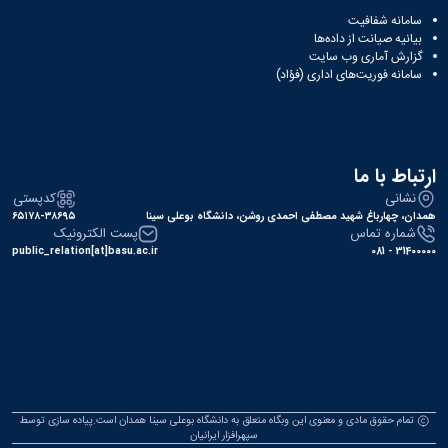
سامانه شفافیت
بیانیه صیانت از داده‌ها
گزارش آماری وب‌ سایت
سامانه فوریت‌های اداری (فؤاد)
ارتباط با ما
نشانی
کدپستی
همدان، چهارباغ شهید مصطفی احمدی روشن، دانشگاه بوعلی سینا
۶۵۱۷۸-۳۸۶۹۵
شماره تماس
پست الکترونیک
public_relation[at]basu.ac.ir
31400000 - 081
تمام حقوق مادی و معنوی این وبگاه متعلق به دانشگاه بوعلی سینا همدان است.پیاده سازی توسط
سپهرافزار ایرانیان