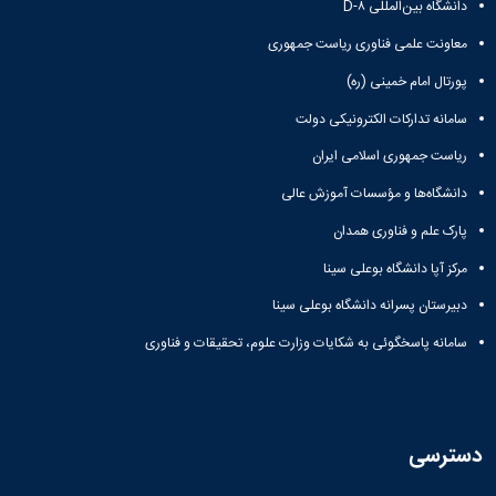
دانشگاه بین‌المللی D-۸
همایش‌ها
انتشارات
معاونت علمی فناوری ریاست جمهوری
دانشگاه
پورتال امام خمینی (ره)
نشر
کتب
سامانه تدارکات الکترونیکی دولت
مجلات
علمی
ریاست جمهوری اسلامی ایران
فصلنامه
دانشگاه‌ها و مؤسسات آموزش عالی
معاونت
پژوهش
پارک علم و فناوری همدان
و
مرکز آپا دانشگاه بوعلی سینا
فناوری
دبیرستان پسرانه دانشگاه بوعلی سینا
سامانه پاسخگوئی به شکایات وزارت علوم، تحقیقات و فناوری
دسترسی