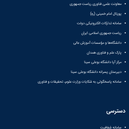
معاونت علمی فناوری ریاست جمهوری
همایش‌ها
انتشارات
پورتال امام خمینی (ره)
دانشگاه
نشر
سامانه تدارکات الکترونیکی دولت
کتب
ریاست جمهوری اسلامی ایران
مجلات
علمی
دانشگاه‌ها و مؤسسات آموزش عالی
فصلنامه
معاونت
پارک علم و فناوری همدان
پژوهش
مرکز آپا دانشگاه بوعلی سینا
و
فناوری
دبیرستان پسرانه دانشگاه بوعلی سینا
سامانه پاسخگوئی به شکایات وزارت علوم، تحقیقات و فناوری
دسترسی
سامانه شفافیت