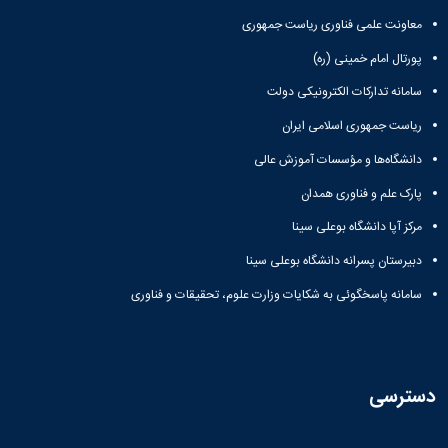
همایش‌ها
معاونت علمی فناوری ریاست جمهوری
انتشارات
دانشگاه
پورتال امام خمینی (ره)
نشر
سامانه تدارکات الکترونیکی دولت
کتب
مجلات
ریاست جمهوری اسلامی ایران
علمی
فصلنامه
دانشگاه‌ها و مؤسسات آموزش عالی
معاونت
پارک علم و فناوری همدان
پژوهش
و
مرکز آپا دانشگاه بوعلی سینا
فناوری
دبیرستان پسرانه دانشگاه بوعلی سینا
سامانه پاسخگوئی به شکایات وزارت علوم، تحقیقات و فناوری
دسترسی