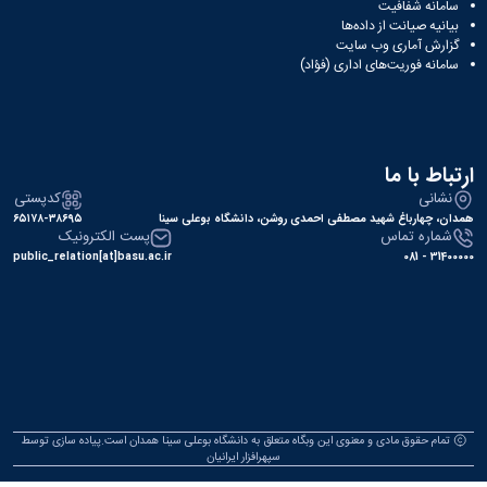
سامانه شفافیت
بیانیه صیانت از داده‌ها
گزارش آماری وب‌ سایت
سامانه فوریت‌های اداری (فؤاد)
ارتباط با ما
نشانی
کدپستی
همدان، چهارباغ شهید مصطفی احمدی روشن، دانشگاه بوعلی سینا
۶۵۱۷۸-۳۸۶۹۵
شماره تماس
پست الکترونیک
public_relation[at]basu.ac.ir
31400000 - 081
تمام حقوق مادی و معنوی این وبگاه متعلق به دانشگاه بوعلی سینا همدان است.پیاده سازی توسط
سپهرافزار ایرانیان