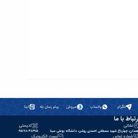
تلگرام
واتساپ
سروش
پیام رسان بله
ایتا
رتباط با ما
نشانی
کدپستی
مدان، چهارباغ شهید مصطفی احمدی روشن، دانشگاه بوعلی سینا
۶۵۱۷۸-۳۸۶۹۵
شماره تماس
پست الکترونیک