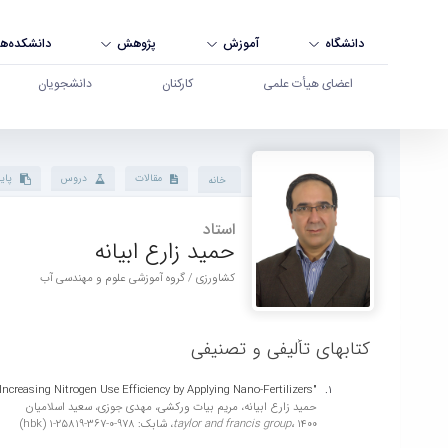
دانشگاه
آموزش
پژوهش
دانشکده‌ها
اعضای هیأت علمی
کارکنان
دانشجویان
پروفایل استاد - دانشگاه بوعلی سینا همدان
مقالات
دروس
پایا
خانه
استاد
حمید زارع ابیانه
کشاورزی / گروه آموزشی علوم و مهندسی آب
کتابهای تألیفی و تصنیفی
"Reducing Nitrate Leaching and Increasing Nitrogen Use Efficiency by Applying Nano-Fertilizers"
حمید زارع ابیانه، مریم بیات ورکشی، مهدی جوزی، سعید اسلامیان
1400،
taylor and francis group،
شابک: 978-0-367-25819-1 (hbk)