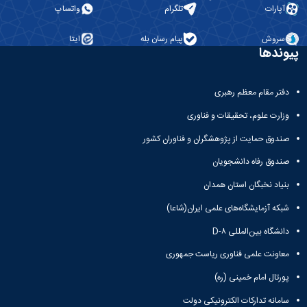
آپارات
تلگرام
واتساپ
سروش
پیام رسان بله
ایتا
پیوندها
دفتر مقام معظم رهبری
وزارت علوم، تحقیقات و فناوری
صندوق حمایت از پژوهشگران و فناوران کشور
صندوق رفاه دانشجویان
بنیاد نخبگان استان همدان
شبکه آزمایشگاه‌های علمی ایران(شاعا)
دانشگاه بین‌المللی D-۸
معاونت علمی فناوری ریاست جمهوری
پورتال امام خمینی (ره)
سامانه تدارکات الکترونیکی دولت