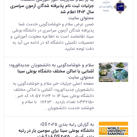
زمین
آزمایشگاه
و
دانشگاه
آموزش
جزئیات ثبت نام پذیرفته شدگان آزمون سراسری
معظم
چمن
باستان
حسابداری
(محمد)
کارکنان
سال 1403 اعلام شد
رهبری
شناسی
سالن‌های
رزن
سایر
محتوای سایت
تماس
ورزشی
آزمایشگاه
صنایع
تقویم
ضمن عرض سلام و خوشامدگویی خدمت شما
با
تفریحی-
هوش
غذایی
آموزشی
دانشگاه
پذیرفته شدگان آزمون سراسری در دانشگاه بوعلی
سیاحتی
ربات
بهار
نظامنامه
روابط
سینا، تقاضامند است به اطلاعیه معاونت آموزشی و
باغ
و
مجتمع
اخلاق
تحصیلات تکمیلی دانشگاه که در ادامه می آید به
عمومی
دانشگاه
بینایی
آموزش
آموزش
دقت توجه نمایید‌.
آدرس
موزه
آزمایشگاه
عالی
دانش‌آموختگان
دانشکده‌ها
تاریخ
ژئوماتیک
فاطمیه
شماره
طبیعی
سلام و خوشامدگویی به دانشجویان جدیدالورود؛
پژوهش
نهاوند
تلفن‌ها
آشنایی با اماکن مختلف دانشگاه بوعلی سینا
کتابخانه
(ویژه
محتوای سایت
مرکزی
دختران)
صفحه اصلی جزئیات خبر سلام و خوشامدگویی به
و
دانشجویان جدیدالورود؛ آشنایی با اماکن مختلف
مرکز
دانشگاه بوعلی سینا 14 10 2024 08:57 کد خبر :
اسناد
10432150 تعداد بازدید : 17613 با سلام و
پایان
خوشامد خدمت دانشجویان...
نامه
و
رساله
به گزارش رتبه بندی QS ۲۰۲۵؛
علم
دانشگاه بوعلی سینا برای سومین بار در رتبه
سنجی
بندی آسیایی QS ۲۰۲۵ قرارگرفت