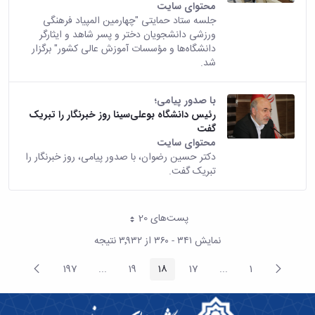
محتوای سایت
جلسه ستاد حمایتی "چهارمین المپیاد فرهنگی
ورزشی دانشجویان دختر و پسر شاهد و ایثارگر
دانشگاه‌ها و مؤسسات آموزش عالی کشور" برگزار
شد.
با صدور پیامی؛
رئیس دانشگاه بوعلی‌سینا روز خبرنگار را تبریک
گفت
محتوای سایت
دکتر حسین رضوان، با صدور پیامی، روز خبرنگار را
تبریک گفت.
پست‌‌های 20
هر صفحه
نمایش ۳۴۱ - ۳۶۰ از ۳٬۹۳۲ نتیجه
پیغام
صفحه
197
...
19
18
17
...
1
صفحه
صفحه
صفحه
Intermediate Pages
صفحه
صفحه
Intermediate Pages
قبلی
بعد