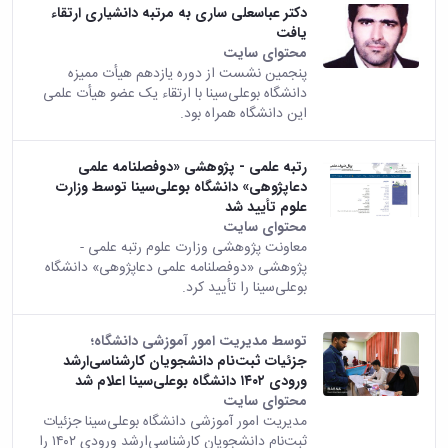
زمین
آزمایشگاه
و
دانشگاه
دکتر عباسعلی ساری به مرتبه دانشیاری ارتقاء
آموزش
معظم
چمن
باستان
حسابداری
یافت
(محمد)
کارکنان
رهبری
شناسی
سالن‌های
رزن
محتوای سایت
سایر
تماس
ورزشی
آزمایشگاه
صنایع
پنجمین نشست از دوره یازدهم هیأت ممیزه
تقویم
با
تفریحی-
هوش
دانشگاه بوعلی‌سینا با ارتقاء یک عضو هیأت علمی
غذایی
آموزشی
دانشگاه
سیاحتی
ربات
این دانشگاه همراه بود.
بهار
نظامنامه
روابط
باغ
و
مجتمع
اخلاق
عمومی
دانشگاه
بینایی
آموزش
آموزش
آدرس
رتبه علمی - پژوهشی «دوفصلنامه علمی
موزه
آزمایشگاه
عالی
دانش‌آموختگان
دانشکده‌ها
دعاپژوهی» دانشگاه بوعلی‌سینا توسط وزارت
تاریخ
ژئوماتیک
فاطمیه
شماره
علوم تأیید شد
طبیعی
پژوهش
نهاوند
تلفن‌ها
محتوای سایت
کتابخانه
(ویژه
معاونت پژوهشی وزارت علوم رتبه علمی -
مرکزی
دختران)
پژوهشی «دوفصلنامه علمی دعاپژوهی» دانشگاه
و
بوعلی‌سینا را تأیید کرد.
مرکز
اسناد
پایان
توسط مدیریت امور آموزشی دانشگاه؛
نامه
جزئیات ثبت‌نام دانشجویان کارشناسی‌ارشد
ورودی ۱۴۰۲ دانشگاه بوعلی‌سینا اعلام شد
و
محتوای سایت
رساله
مدیریت امور آموزشی دانشگاه بوعلی‌سینا جزئیات
علم
ثبت‌نام دانشجویان کارشناسی‌ارشد ورودی ۱۴۰۲ را
سنجی