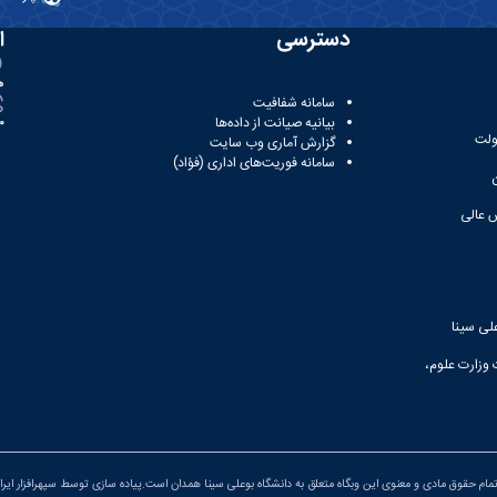
دسترسی
ا
ه
سامانه شفافیت
بیانیه صیانت از داده‌ها
81
ولت
گزارش آماری وب‌ سایت
سامانه فوریت‌های اداری (فؤاد)
 عالی
لی سینا
 وزارت علوم،
مام حقوق مادی و معنوی این وبگاه متعلق به دانشگاه بوعلی سینا همدان است.پیاده سازی توسط
سپهرافزار ایرا