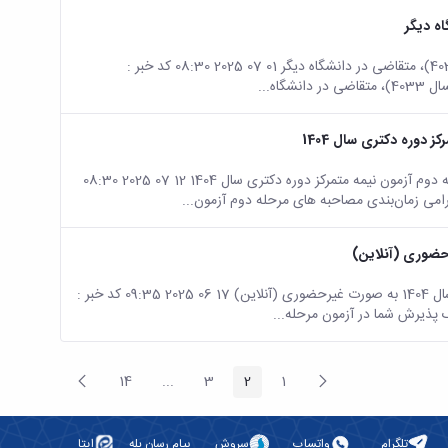
صفحه اصلی جزئیات خبر شرایط مهمانی تابستان1404(نیمسال 4033)، متقاضی در دانشگاه دیگر 01 07 2025 08:30 کد خبر :
دوره دکتری سال 1404
صفحه اصلی جزئیات خبر زمان‌بندی مصاحبه‌های مرحله دوم آزمون نیمه متمرکز دوره دکتری سال 1404 12 07 2025 08:30
صفحه اصلی جزئیات خبر اطلاعیه برگزاری مصاحبه آزمون دکتری سال 1404 به صورت غیرحضوری (آنلاین) 17 06 2025 09:35 کد خبر :
پیغام
صفحه
14
...
3
2
1
صفحه
صفحه
صفحه
صفحه
Intermediate Pages
قبلی
بعد
تلگرام
واتساپ
سروش
پیام رسان بله
ایتا