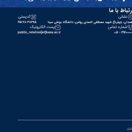
رتباط با ما
نشانی
کدپستی
مدان، چهارباغ شهید مصطفی احمدی روشن، دانشگاه بوعلی سینا
۶۵۱۷۸-۳۸۶۹۵
شماره تماس
پست الکترونیک
public_relation[at]basu.ac.ir
31400000 - 0
نیان