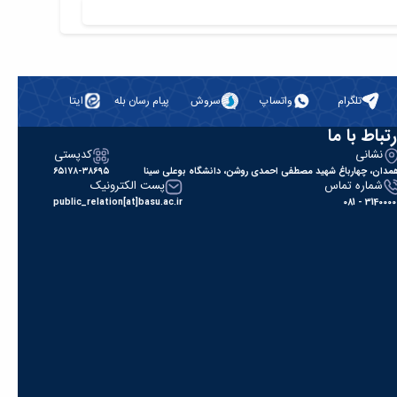
تلگرام
واتساپ
سروش
پیام رسان بله
ایتا
رتباط با ما
نشانی
کدپستی
مدان، چهارباغ شهید مصطفی احمدی روشن، دانشگاه بوعلی سینا
۶۵۱۷۸-۳۸۶۹۵
شماره تماس
پست الکترونیک
public_relation[at]basu.ac.ir
31400000 - 0