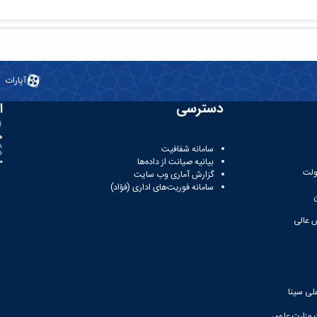
آپارات
دسترسی
ا
ه
سامانه شفافیت
بیانیه صیانت از داده‌ها
81
ولت
گزارش آماری وب‌ سایت
سامانه فوریت‌های اداری (فؤاد)
 عالی
لی سینا
 وزارت علوم،